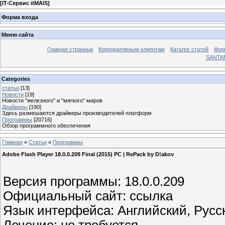
[
IT-Сервис itMAIS
]
Форма входа
Меню сайта
Главная страница
Корпоративным клиентам
Каталог статей
Фор
SANTA
Categories
статьи
[13]
Новости
[19]
Новости "железного" и "мягкого" миров
Драйверы
[190]
Здесь размешаются драйверы производителей платформ
Программы
[20716]
Обзор программного обеспечения
Главная
»
Статьи
»
Программы
Adobe Flash Player 18.0.0.209 Final (2015) PC | RePack by D!akov
Версия программы: 18.0.0.209
Официальный сайт: ссылка
Язык интерфейса: Английский, Русс