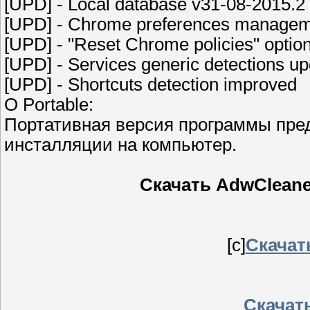
[UPD] - Local database v31-08-2015.2
[UPD] - Chrome preferences manage
[UPD] - "Reset Chrome policies" optio
[UPD] - Services generic detections u
[UPD] - Shortcuts detection improved
О Portable:
Портативная версия программы пред
инсталляции на компьютер.
Скачать AdwCleaner 
[c]
Скачать
Скачать