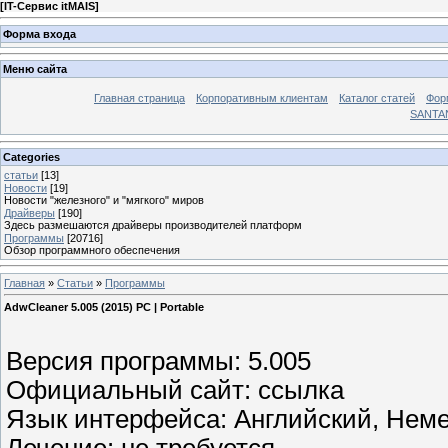
[
IT-Сервис itMAIS
]
Форма входа
Меню сайта
Главная страница
Корпоративным клиентам
Каталог статей
Фор
SANTA
Categories
статьи
[13]
Новости
[19]
Новости "железного" и "мягкого" миров
Драйверы
[190]
Здесь размешаются драйверы производителей платформ
Программы
[20716]
Обзор программного обеспечения
Главная
»
Статьи
»
Программы
AdwCleaner 5.005 (2015) PC | Portable
Версия программы: 5.005
Официальный сайт: ссылка
Язык интерфейса: Английский, Неме