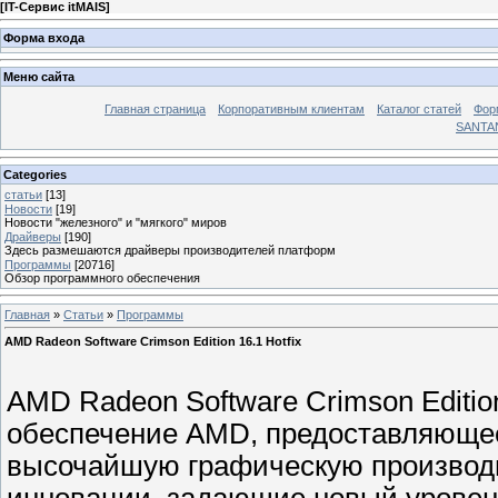
[
IT-Сервис itMAIS
]
Форма входа
Меню сайта
Главная страница
Корпоративным клиентам
Каталог статей
Фор
SANTA
Categories
статьи
[13]
Новости
[19]
Новости "железного" и "мягкого" миров
Драйверы
[190]
Здесь размешаются драйверы производителей платформ
Программы
[20716]
Обзор программного обеспечения
Главная
»
Статьи
»
Программы
AMD Radeon Software Crimson Edition 16.1 Hotfix
AMD Radeon Software Crimson Editi
обеспечение AMD, предоставляюще
высочайшую графическую производ