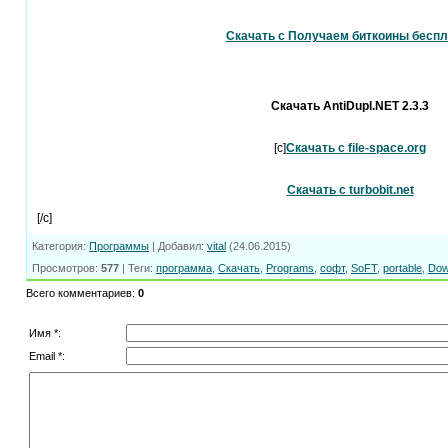
Скачать с Получаем биткоины беспл
Скачать AntiDupl.NET 2.3.3
[c]
Скачать с file-space.org
Скачать с turbobit.net
[/c]
Категория
:
Программы
|
Добавил
:
vital
(24.06.2015)
Просмотров
:
577
|
Теги
:
программа
,
Скачать
,
Programs
,
софт
,
SoFT
,
portable
,
Dow
Всего комментариев
:
0
Имя *:
Email *: