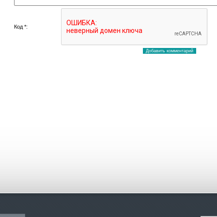
Код *: