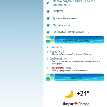
Форма подачи заявки на выезд
специалиста
ФОРУМ
Доска объявлений
Онлайн игры
SANTANA - КОЖГАЛАНТЕРЕЯ
Категории раздела
статьи
[13]
Новости
[19]
Новости "железного" и "мягкого" миров
Драйверы
[190]
Здесь размешаются драйверы производителей
платформ
Программы
[20716]
Обзор программного обеспечения
Погода