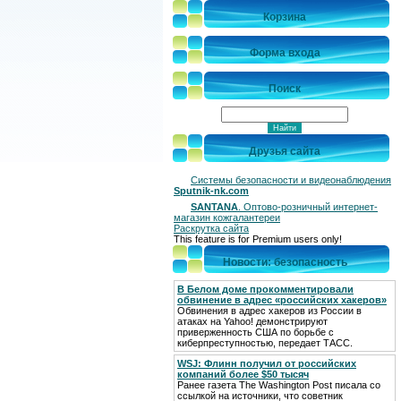
Корзина
Форма входа
Поиск
Друзья сайта
Системы безопасности и видеонаблюдения
Sputnik-nk.com
SANTANA
. Оптово-розничный интернет-
магазин кожгалантереи
Раскрутка сайта
This feature is for Premium users only!
Новости: безопасность
В Белом доме прокомментировали
обвинение в адрес «российских хакеров»
Обвинения в адрес хакеров из России в
атаках на Yahoo! демонстрируют
приверженность США по борьбе с
киберпреступностью, передает ТАСС.
WSJ: Флинн получил от российских
компаний более $50 тысяч
Ранее газета The Washington Post писала со
ссылкой на источники, что советник