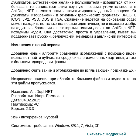
дубликатов. Естественное желание пользователя - избавиться от них
большая, то заниматься этим вручную - весьма утомительное и н
AntiDupl.NET поможет вам автоматизировать данный процесс. О
дубликаты изображений в основных графических форматах: JPEG, GI
ICON, JP2, PSD, DDS и TGA. Сравнение ведется на основании соде
может находить не только полностью идентичные, но и похожие изобр
находить изображения с некоторыми типами дефектов. AntiDupl.NET
исходным кодом. Она достаточно проста в управлении, имеет выс
поддерживает русский, белорусский, немецкий и английский интерфейс
Изменения в новой версии
Добавлен новый алгоритм сравнения изображений с помощью индекса
позволяет найти дубликаты среди сильно измененных картинок, а та
с большим однородным фоном.
Добавлено считывание и отображение во всплывающей подсказке EXI
Исправлено падение при обработке больших файлов и недостатке па
эти файлы пропускаются.
Название: AntiDupl.NET
Разработчик: Игорь Ермолаев
Дата: 04.02.2015
Платформа: PC
Версия: 2.3.3
Язык интерфейса: Русский
Системные требования: Windows 8/8.1, 7, Vista, XP
Скачать с Подробней