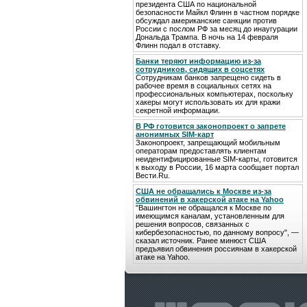
президента США по национальной
безопасности Майкл Флинн в частном порядке
обсуждал американские санкции против
России с послом РФ за месяц до инаугурации
Дональда Трампа. В ночь на 14 февраля
Флинн подал в отставку.
Банки теряют информацию из-за
сотрудников, сидящих в соцсетях
Сотрудникам банков запрещено сидеть в
рабочее время в социальных сетях на
профессиональных компьютерах, поскольку
хакеры могут использовать их для кражи
секретной информации.
В РФ готовится законопроект о запрете
анонимных SIM-карт
Законопроект, запрещающий мобильным
операторам предоставлять клиентам
неидентифицированные SIM-карты, готовится
к выходу в России, 16 марта сообщает портал
Вести.Ru.
США не обращались к Москве из-за
обвинений в хакерской атаке на Yahoo
"Вашингтон не обращался к Москве по
имеющимся каналам, установленным для
решения вопросов, связанных с
кибербезопасностью, по данному вопросу", —
сказал источник. Ранее минюст США
предъявил обвинения россиянам в хакерской
атаке на Yahoo.