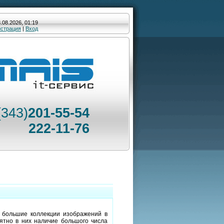
.08.2026, 01:19
истрация
|
Вход
(343)
201-55-54
222-11-76
 большие коллекции изображений в
ятно в них наличие большого числа