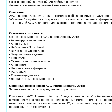
Язык интерфейса: Русский, Английский и другие
Лечение: в комплекте (кейген + готовые серийники)
Описание:
AVG Internet Security 2015 - комплексный антивирус с улучшенн
"облачной" службе File Reputation, простым в управлении фаерв
технологией AVG Scan Turbo для быстрого сканирования вашего компь
Основные компоненты:
Основные компоненты AVG Internet Security 2015:
• Антивирус и антишпион
• Анти-руткит
• Веб-защита Surf-Shield
• Веб-сканер Online Shield
• Защита личных данных
• Identity Alert
• Сканер электронной почты
• Анти-спам
• Персональный фаервол
• PC Analyzer
• Хранилище данных
• Дополнительные компоненты
Основные возможности AVG Internet Security 2015:
Защита компьютера от вредоносных программ
Компонент AVG Internet Security "Защита компьютера" обеспечи
внутренних угроз, что полезно, если в данный момент компьютер не п
известные типы вирусов и шпионского ПО, в том числе спящие угрозы 
неактивны), а также руткиты.