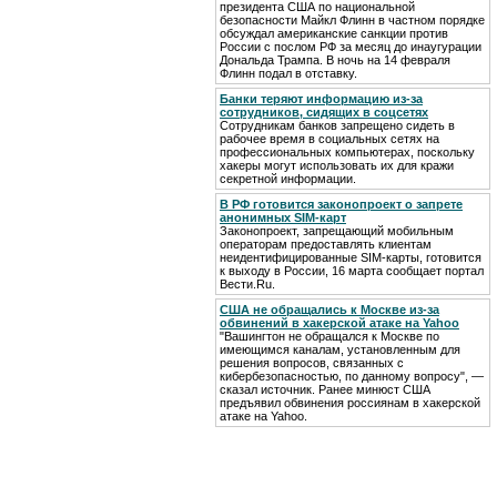
президента США по национальной
безопасности Майкл Флинн в частном порядке
обсуждал американские санкции против
России с послом РФ за месяц до инаугурации
Дональда Трампа. В ночь на 14 февраля
Флинн подал в отставку.
Банки теряют информацию из-за
сотрудников, сидящих в соцсетях
Сотрудникам банков запрещено сидеть в
рабочее время в социальных сетях на
профессиональных компьютерах, поскольку
хакеры могут использовать их для кражи
секретной информации.
В РФ готовится законопроект о запрете
анонимных SIM-карт
Законопроект, запрещающий мобильным
операторам предоставлять клиентам
неидентифицированные SIM-карты, готовится
к выходу в России, 16 марта сообщает портал
Вести.Ru.
США не обращались к Москве из-за
обвинений в хакерской атаке на Yahoo
"Вашингтон не обращался к Москве по
имеющимся каналам, установленным для
решения вопросов, связанных с
кибербезопасностью, по данному вопросу", —
сказал источник. Ранее минюст США
предъявил обвинения россиянам в хакерской
атаке на Yahoo.