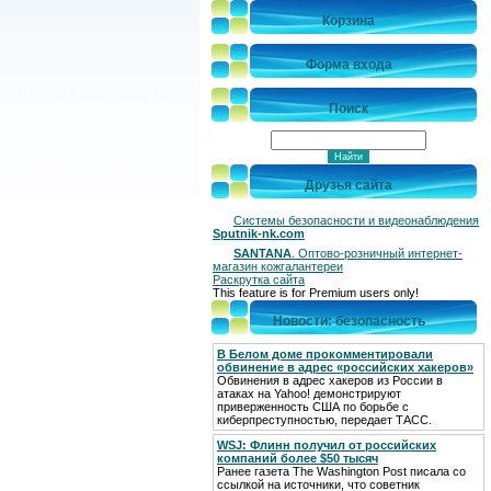
Корзина
Форма входа
Поиск
Друзья сайта
Системы безопасности и видеонаблюдения
Sputnik-nk.com
SANTANA
. Оптово-розничный интернет-
магазин кожгалантереи
Раскрутка сайта
This feature is for Premium users only!
Новости: безопасность
В Белом доме прокомментировали
обвинение в адрес «российских хакеров»
Обвинения в адрес хакеров из России в
атаках на Yahoo! демонстрируют
приверженность США по борьбе с
киберпреступностью, передает ТАСС.
WSJ: Флинн получил от российских
компаний более $50 тысяч
Ранее газета The Washington Post писала со
ссылкой на источники, что советник