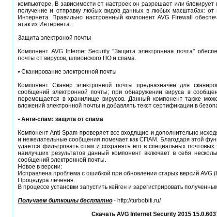
компьютере. В зависимости от настроек он разрешает или блокирует 
получение и отправку любых видов данных в любых масштабах: от 
Интернета. Правильно настроенный компонент AVG Firewall обеспеч
атак из Интернета.
Защита электроной почты
Компонент AVG Internet Security "Защита электронная почта" обес
почты от вирусов, шпионского ПО и спама.
• Сканирование электронной почты
Компонент Сканер электронной почты предназначен для сканиро
сообщений электронной почты; при обнаружении вируса в сообщен
перемещается в хранилище вирусов. Данный компонент также мож
вложений электронной почты и добавлять текст сертификации в безо
• Анти-спам: защита от спама
Компонент Anti-Spam проверяет все входящие и дополнительно исхо
и нежелательные сообщения помечает как СПАМ. Благодаря этой фун
удается фильтровать спам и сохранять его в специальных почтовых
наилучших результатов данный компонент включает в себя несколь
сообщений электронной почты.
Новое в версии:
Исправлена проблема с ошибкой при обновлении старых версий AVG (8
Процедура лечения:
В процессе установки запустить кейген и зарегистрировать полученны
Получаем биткоины бесплатно
- http://turbobiti.ru/
Скачать AVG Internet Security 2015 15.0.603