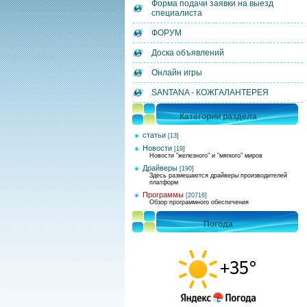
Форма подачи заявки на выезд
специалиста
ФОРУМ
Доска объявлений
Онлайн игры
SANTANA - КОЖГАЛАНТЕРЕЯ
Категории раздела
статьи
[13]
Новости
[19]
Новости "железного" и "мягкого" миров
Драйверы
[190]
Здесь размешаются драйверы производителей
платформ
Программы
[20716]
Обзор программного обеспечения
Погода