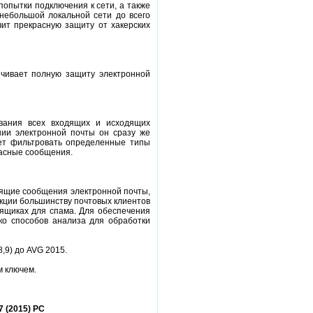
попытки подключения к сети, а также
небольшой локальной сети до всего
ит прекрасную защиту от хакерских
печивает полную защиту электронной
вания всех входящих и исходящих
ии электронной почты он сразу же
ет фильтровать определенные типы
пасные сообщения.
дящие сообщения электронной почты,
кции большинству почтовых клиентов
 ящиках для спама. Для обеспечения
ко способов анализа для обработки
,9) до AVG 2015.
м ключем.
7 (2015) РС