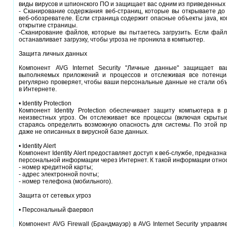
виды вирусов и шпионского ПО и защищает вас одним из приведенных 
- Сканирование содержания веб-страниц, которые вы открываете до 
веб-обозревателе. Если страница содержит опасные объекты java, ко
открытие страницы.
-Сканирование файлов, которые вы пытаетесь загрузить. Если файл
останавливает загрузку, чтобы угроза не проникла в компьютер.
Защита личных данных
Компонент AVG Internet Security "Личные данные" защищает ва
выполняемых приложений и процессов и отслеживая все потенци
регулярно проверяет, чтобы ваши персональные данные не стали об
в Интернете.
• Identity Protection
Компонент Identity Protection обеспечивает защиту компьютера 
неизвестных угроз. Он отслеживает все процессы (включая скрыты
стараясь определить возможную опасность для системы. По этой пр
даже не описанных в вирусной базе данных.
• Identity Alert
Компонент Identity Alert предоставляет доступ к веб-службе, предназ
персональной информации через Интернет. К такой информации отно
- номер кредитной карты;
- адрес электронной почты;
- номер телефона (мобильного).
Защита от сетевых угроз
• Персональный фаервол
Компонент AVG Firewall (Брандмауэр) в AVG Internet Security управ