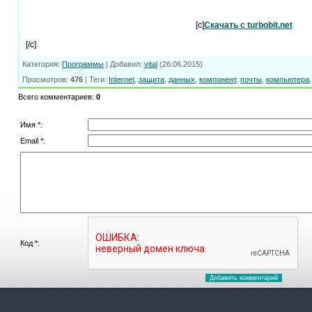
[c]
Скачать с turbobit.net
[/c]
Категория
:
Программы
|
Добавил
:
vital
(26.06.2015)
Просмотров
:
476
|
Теги
:
Internet
,
защита
,
данных
,
компонент
,
почты
,
компьютера
Всего комментариев
:
0
Имя *:
Email *:
Код *: