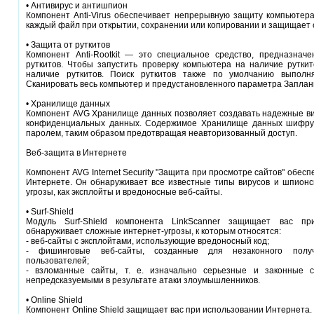
• Антивирус и антишпион
Компонент Anti-Virus обеспечивает непрерывную защиту компьютера
каждый файл при открытии, сохранении или копировании и защищает 
• Защита от руткитов
Компонент Anti-Rootkit — это специальное средство, предназнач
руткитов. Чтобы запустить проверку компьютера на наличие руткит
наличие руткитов. Поиск руткитов также по умолчанию выполн
Сканировать весь компьютер и предустановленного параметра Заплан
• Хранилище данных
Компонент AVG Хранилище данных позволяет создавать надежные в
конфиденциальных данных. Содержимое Хранилище данных шифру
паролем, таким образом предотвращая неавторизованный доступ.
Веб-защита в Интернете
Компонент AVG Internet Security "Защита при просмотре сайтов" обес
Интернете. Он обнаруживает все известные типы вирусов и шпионск
угрозы, как эксплойты и вредоносные веб-сайты.
• Surf-Shield
Модуль Surf-Shield компонента LinkScanner защищает вас пр
обнаруживает сложные интернет-угрозы, к которым относятся:
- веб-сайты с эксплойтами, использующие вредоносный код;
- фишинговые веб-сайты, созданные для незаконного полу
пользователей;
- взломанные сайты, т. е. изначально серьезные и законные 
непредсказуемыми в результате атаки злоумышленников.
• Online Shield
Компонент Online Shield защищает вас при использовании Интернета