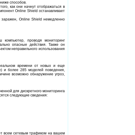
ниже способов.
того, как они начнут отображаться в
мпонент Online Shield останавливает
 заражен, Online Shield немедленно
ш компьютер, проводя мониторинг
ально опасные действия. Также он
ъектом неправильного использования
в реальном времени от новых и еще
е) и более 285 моделей поведения,
ичине возможно обнаружение угроз,
наченной для дискретного мониторинга
сятся следующие сведения:
ляет всем сетевым трафиком на вашем