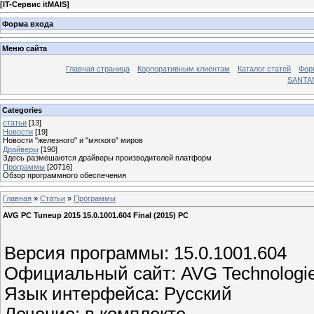
[
IT-Сервис itMAIS
]
Форма входа
Меню сайта
Главная страница
Корпоративным клиентам
Каталог статей
Фор
SANTA
Categories
статьи
[13]
Новости
[19]
Новости "железного" и "мягкого" миров
Драйверы
[190]
Здесь размешаются драйверы производителей платформ
Программы
[20716]
Обзор программного обеспечения
Главная
»
Статьи
»
Программы
AVG PC Tuneup 2015 15.0.1001.604 Final (2015) PC
Версия программы: 15.0.1001.604
Официальный сайт: AVG Technologi
Язык интерфейса: Русский