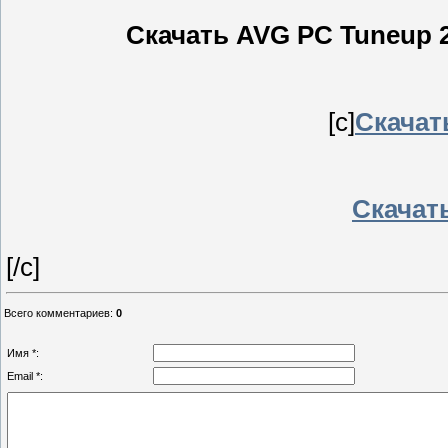
Скачать AVG PC Tuneup 20
[c]
Скачат
Скачать
[/c]
Всего комментариев
:
0
Имя *:
Email *: