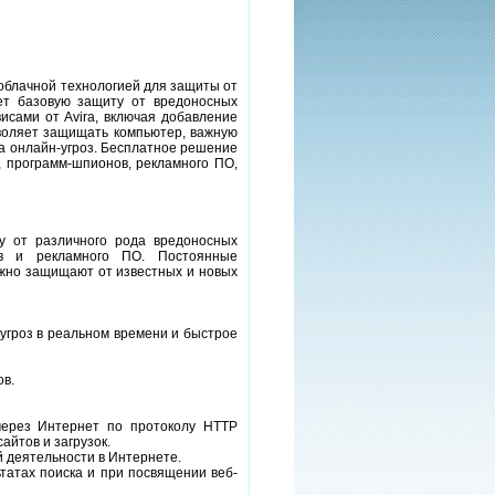
с облачной технологией для защиты от
ет базовую защиту от вредоносных
сами от Avira, включая добавление
зволяет защищать компьютер, важную
а онлайн-угроз. Бесплатное решение
 программ-шпионов, рекламного ПО,
у от различного рода вредоносных
нов и рекламного ПО. Постоянные
жно защищают от известных и новых
я угроз в реальном времени и быстрое
ов.
 через Интернет по протоколу HTTP
айтов и загрузок.
й деятельности в Интернете.
льтатах поиска и при посвящении веб-