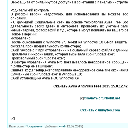
Веб-защита от онлайн-угроз доступна в сочетании с панелью инструмен
Родительский контроль
В русской версии недоступно. Для использования вы можете вос
описании.
• С функцией Социальные сети на основе технологии Avira Free Soc
деятельность своих детей в Интернете: проверять их учетные зап
комментариев, фотографий и т.д., которые могут повлиять на вашего р
Новое в версии:
Исправлено:
После обновления с Windows 7/8 64-bit на Windows 10 64-bit защита
снижала производительность компьютера;
Сбой "avlode.dll” при отправлении на облачный сервер файла с длинны
Проблема синхронизации, которая вызывала сбой “update.exe”;
Произвольный сбой "update.exe”;
В центре управления Avira Pro показывалось некорректное сообщени
"Компьютер не защищен";
Ошибка, когда "setup.exe“ отправляло некорректное событие окончания
Случайные сбои "update.exe” в Windows 10;
Сбой установщика Avira в ОС Windows XP.
Скачать Avira AntiVirus Free 2015 15.0.12.42
[c]
Скачать с turbobit.net
Скачать с unibytes.com
[/c]
Категория
:
Программы
|
Добавил
:
vital
(12.09.2015)