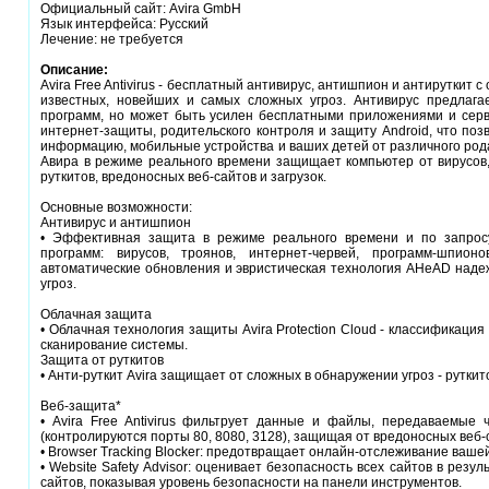
Официальный сайт: Avira GmbH
Язык интерфейса: Русский
Лечение: не требуется
Описание:
Avira Free Antivirus - бесплатный антивирус, антишпион и антируткит 
известных, новейших и самых сложных угроз. Антивирус предлага
программ, но может быть усилен бесплатными приложениями и серви
интернет-защиты, родительского контроля и защиту Android, что по
информацию, мобильные устройства и ваших детей от различного род
Авира в режиме реального времени защищает компьютер от вирусов,
руткитов, вредоносных веб-сайтов и загрузок.
Основные возможности:
Антивирус и антишпион
• Эффективная защита в режиме реального времени и по запрос
программ: вирусов, троянов, интернет-червей, программ-шпио
автоматические обновления и эвристическая технология AHeAD наде
угроз.
Облачная защита
• Облачная технология защиты Avira Protection Cloud - классификаци
сканирование системы.
Защита от руткитов
• Анти-руткит Avira защищает от сложных в обнаружении угроз - руткит
Веб-защита*
• Avira Free Antivirus фильтрует данные и файлы, передаваемые
(контролируются порты 80, 8080, 3128), защищая от вредоносных веб-с
• Browser Tracking Blocker: предотвращает онлайн-отслеживание ваше
• Website Safety Advisor: оценивает безопасность всех сайтов в резу
сайтов, показывая уровень безопасности на панели инструментов.