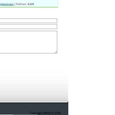
едоносных
|
Рейтинг
:
0.0
/
0
Copyright itMAIS © 2026