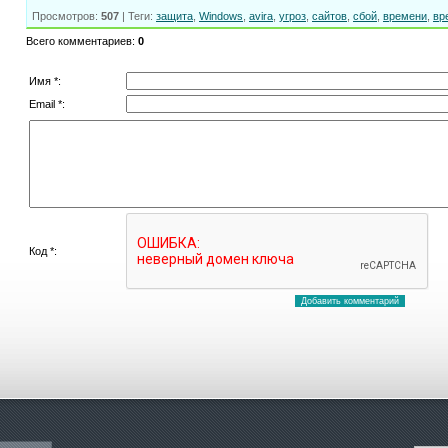
Просмотров
:
507
|
Теги
:
защита
,
Windows
,
avira
,
угроз
,
сайтов
,
сбой
,
времени
,
вр
Всего комментариев
:
0
Имя *:
Email *:
Код *: