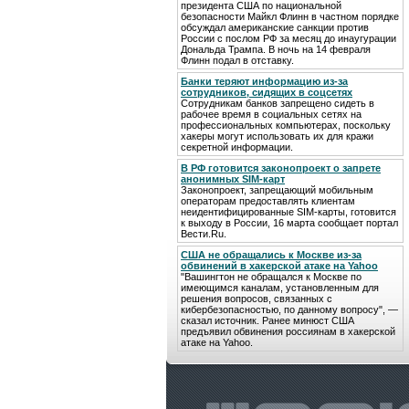
президента США по национальной
безопасности Майкл Флинн в частном порядке
обсуждал американские санкции против
России с послом РФ за месяц до инаугурации
Дональда Трампа. В ночь на 14 февраля
Флинн подал в отставку.
Банки теряют информацию из-за
сотрудников, сидящих в соцсетях
Сотрудникам банков запрещено сидеть в
рабочее время в социальных сетях на
профессиональных компьютерах, поскольку
хакеры могут использовать их для кражи
секретной информации.
В РФ готовится законопроект о запрете
анонимных SIM-карт
Законопроект, запрещающий мобильным
операторам предоставлять клиентам
неидентифицированные SIM-карты, готовится
к выходу в России, 16 марта сообщает портал
Вести.Ru.
США не обращались к Москве из-за
обвинений в хакерской атаке на Yahoo
"Вашингтон не обращался к Москве по
имеющимся каналам, установленным для
решения вопросов, связанных с
кибербезопасностью, по данному вопросу", —
сказал источник. Ранее минюст США
предъявил обвинения россиянам в хакерской
атаке на Yahoo.