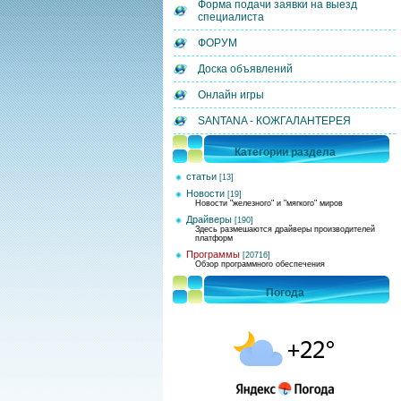
Форма подачи заявки на выезд
специалиста
ФОРУМ
Доска объявлений
Онлайн игры
SANTANA - КОЖГАЛАНТЕРЕЯ
Категории раздела
статьи
[13]
Новости
[19]
Новости "железного" и "мягкого" миров
Драйверы
[190]
Здесь размешаются драйверы производителей
платформ
Программы
[20716]
Обзор программного обеспечения
Погода