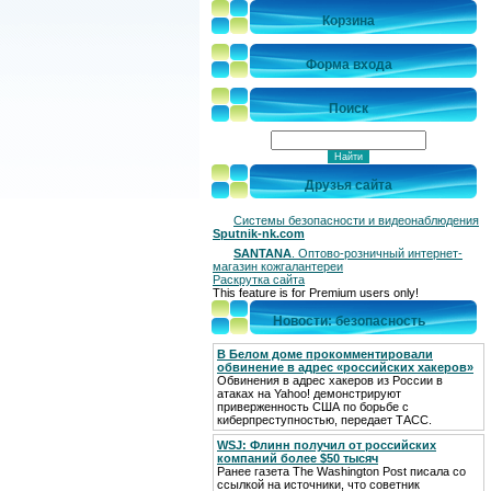
Корзина
Форма входа
Поиск
Друзья сайта
Системы безопасности и видеонаблюдения
Sputnik-nk.com
SANTANA
. Оптово-розничный интернет-
магазин кожгалантереи
Раскрутка сайта
This feature is for Premium users only!
Новости: безопасность
В Белом доме прокомментировали
обвинение в адрес «российских хакеров»
Обвинения в адрес хакеров из России в
атаках на Yahoo! демонстрируют
приверженность США по борьбе с
киберпреступностью, передает ТАСС.
WSJ: Флинн получил от российских
компаний более $50 тысяч
Ранее газета The Washington Post писала со
ссылкой на источники, что советник