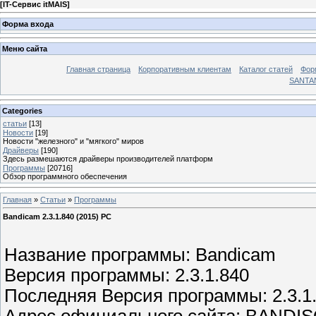
[
IT-Сервис itMAIS
]
Форма входа
Меню сайта
Главная страница
Корпоративным клиентам
Каталог статей
Фор
SANTA
Categories
статьи
[13]
Новости
[19]
Новости "железного" и "мягкого" миров
Драйверы
[190]
Здесь размешаются драйверы производителей платформ
Программы
[20716]
Обзор программного обеспечения
Главная
»
Статьи
»
Программы
Bandicam 2.3.1.840 (2015) РС
Название программы: Bandicam
Версия программы: 2.3.1.840
Последняя Версия программы: 2.3.1