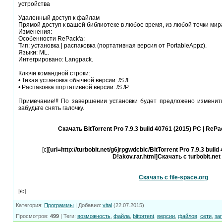
устройства
Удаленный доступ к файлам
Прямой доступ к вашей библиотеке в любое время, из любой точки мир
Изменения:
Особенности RePack'a:
Тип: установка | распаковка (портативная версия от PortableAppz).
Языки: ML.
Интегрировано: Langpack.
Ключи командной строки:
• Тихая установка обычной версии: /S /I
• Распаковка портативной версии: /S /P
Примечание!!! По завершении установки будет предложено измени
забудьте снять галочку.
Скачать BitTorrent Pro 7.9.3 build 40761 (2015) PC | ReP
[c]
[url=http://turbobit.net/g6jrpgwdcbic/BitTorrent Pro 7.9.3 bui
D!akov.rar.html]Скачать с turbobit.net [
Скачать с file-space.org
[/c]
Категория
:
Программы
|
Добавил
:
vital
(22.07.2015)
Просмотров
:
499
|
Теги
:
возможность
,
файла
,
bittorrent
,
версии
,
файлов
,
сети
,
за