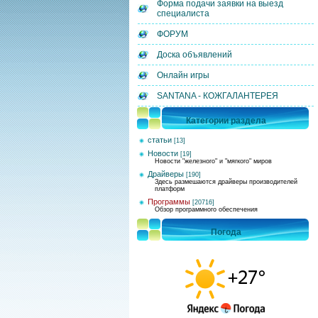
Форма подачи заявки на выезд
специалиста
ФОРУМ
Доска объявлений
Онлайн игры
SANTANA - КОЖГАЛАНТЕРЕЯ
Категории раздела
статьи
[13]
Новости
[19]
Новости "железного" и "мягкого" миров
Драйверы
[190]
Здесь размешаются драйверы производителей
платформ
Программы
[20716]
Обзор программного обеспечения
Погода