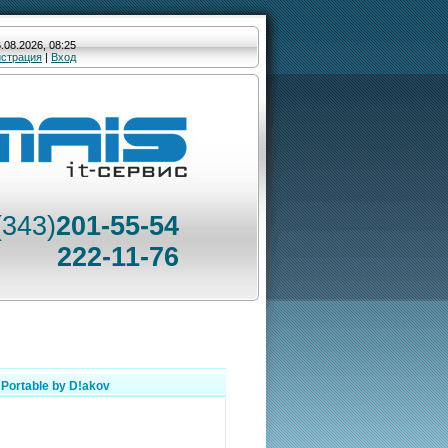
.08.2026, 08:25
истрация
|
Вход
(343)
201-55-54
222-11-76
 Portable by D!akov