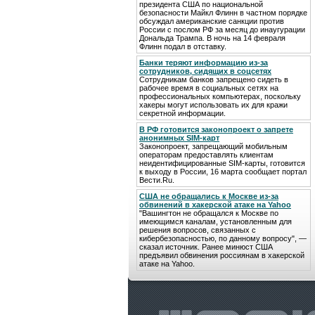
президента США по национальной
безопасности Майкл Флинн в частном порядке
обсуждал американские санкции против
России с послом РФ за месяц до инаугурации
Дональда Трампа. В ночь на 14 февраля
Флинн подал в отставку.
Банки теряют информацию из-за
сотрудников, сидящих в соцсетях
Сотрудникам банков запрещено сидеть в
рабочее время в социальных сетях на
профессиональных компьютерах, поскольку
хакеры могут использовать их для кражи
секретной информации.
В РФ готовится законопроект о запрете
анонимных SIM-карт
Законопроект, запрещающий мобильным
операторам предоставлять клиентам
неидентифицированные SIM-карты, готовится
к выходу в России, 16 марта сообщает портал
Вести.Ru.
США не обращались к Москве из-за
обвинений в хакерской атаке на Yahoo
"Вашингтон не обращался к Москве по
имеющимся каналам, установленным для
решения вопросов, связанных с
кибербезопасностью, по данному вопросу", —
сказал источник. Ранее минюст США
предъявил обвинения россиянам в хакерской
атаке на Yahoo.