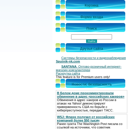
Корзина
Форма входа
Поиск
Друзья сайта
Системы безопасности и видеонаблюдения
Sputnik-nk.com
SANTANA
. Оптово-розничный интернет-
магазин кожгалантереи
Раскрутка сайта
This feature is for Premium users only!
Новости: безопасность
В Белом доме прокомментировали
обвинение в адрес «российских хакеров»
Обвинения в адрес хакеров из России в
атаках на Yahoo! демонстрируют
приверженность США по борьбе с
киберпреступностью, передает ТАСС.
WSJ: Флинн получил от российских
компаний более $50 тысяч
Ранее газета The Washington Post писала со
ссылкой на источники, что советник