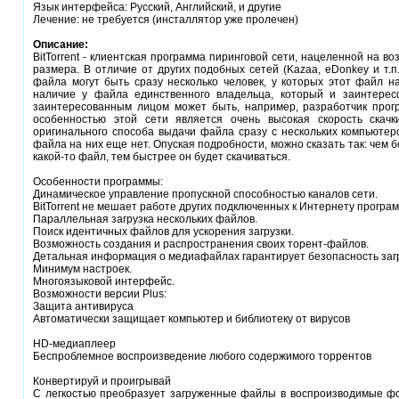
Язык интерфейса: Русский, Английский, и другие
Лечение: не требуется (инсталлятор уже пролечен)
Описание:
BitTorrent - клиентская программа пиринговой сети, нацеленной на в
размера. В отличие от других подобных сетей (Kazaa, eDonkey и т.п.
файла могут быть сразу несколько человек, у которых этот файл на
наличие у файла единственного владельца, который и заинтересо
заинтересованным лицом может быть, например, разработчик прогр
особенностью этой сети является очень высокая скорость скачк
оригинального способа выдачи файла сразу с нескольких компьютеро
файла на них еще нет. Опуская подробности, можно сказать так: чем б
какой-то файл, тем быстрее он будет скачиваться.
Особенности программы:
Динамическое управление пропускной способностью каналов сети.
BitTorrent не мешает работе других подключенных к Интернету програм
Параллельная загрузка нескольких файлов.
Поиск идентичных файлов для ускорения загрузки.
Возможность создания и распространения своих торент-файлов.
Детальная информация о медиафайлах гарантирует безопасность загруз
Минимум настроек.
Многоязыковой интерфейс.
Возможности версии Plus:
Защита антивируса
Автоматически защищает компьютер и библиотеку от вирусов
HD-медиаплеер
Беспроблемное воспроизведение любого содержимого торрентов
Конвертируй и проигрывай
С легкостью преобразует загруженные файлы в воспроизводимые ф