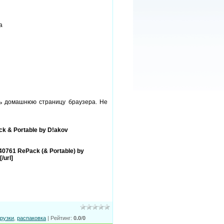
а
ть домашнюю страницу браузера. Не
ack & Portable by D!akov
ld 40761 RePack (& Portable) by
/url]
грузки
,
распаковка
|
Рейтинг
:
0.0
/
0