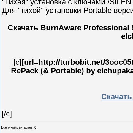
"Тихая" установка с ключами /SILE
Для "тихой" установки Portable ве
Скачать BurnAware Professional 8.
el
[c]
[url=http://turbobit.net/3ooc0
RePack (& Portable) by elchupakab
Скачать 
[/c]
Всего комментариев
:
0