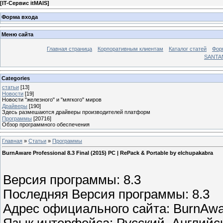
[
IT-Сервис itMAIS
]
Форма входа
Меню сайта
Главная страница
Корпоративным клиентам
Каталог статей
Фор
SANTA
Categories
статьи
[13]
Новости
[19]
Новости "железного" и "мягкого" миров
Драйверы
[190]
Здесь размешаются драйверы производителей платформ
Программы
[20716]
Обзор программного обеспечения
Главная
»
Статьи
»
Программы
BurnAware Professional 8.3 Final (2015) PC | RePack & Portable by elchupakabra
Версия программы: 8.3
Последняя Версия программы: 8.3
Адрес официального сайта: BurnAw