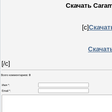
Скачать Caramb
[c]
Скачать
Скачать
[/c]
Всего комментариев
:
0
Имя *:
Email *: