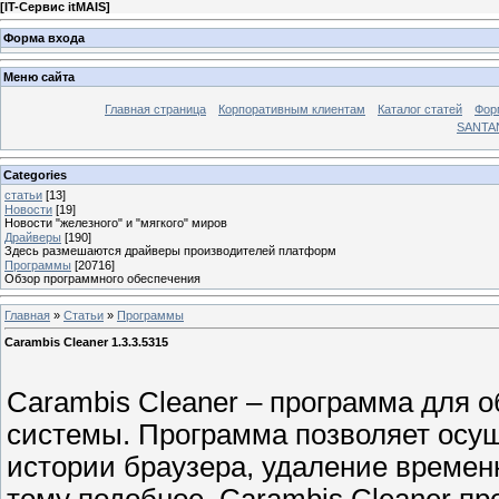
[
IT-Сервис itMAIS
]
Форма входа
Меню сайта
Главная страница
Корпоративным клиентам
Каталог статей
Фор
SANTA
Categories
статьи
[13]
Новости
[19]
Новости "железного" и "мягкого" миров
Драйверы
[190]
Здесь размешаются драйверы производителей платформ
Программы
[20716]
Обзор программного обеспечения
Главная
»
Статьи
»
Программы
Carambis Cleaner 1.3.3.5315
Carambis Cleaner – программа для 
системы. Программа позволяет осущ
истории браузера, удаление времен