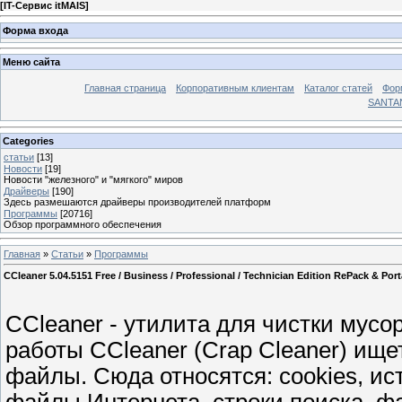
[
IT-Сервис itMAIS
]
Форма входа
Меню сайта
Главная страница
Корпоративным клиентам
Каталог статей
Фор
SANTA
Categories
статьи
[13]
Новости
[19]
Новости "железного" и "мягкого" миров
Драйверы
[190]
Здесь размешаются драйверы производителей платформ
Программы
[20716]
Обзор программного обеспечения
Главная
»
Статьи
»
Программы
CCleaner 5.04.5151 Free / Business / Professional / Technician Edition RePack & Po
CCleaner - утилита для чистки мусо
работы CCleaner (Crap Cleaner) ищ
файлы. Сюда относятся: cookies, ис