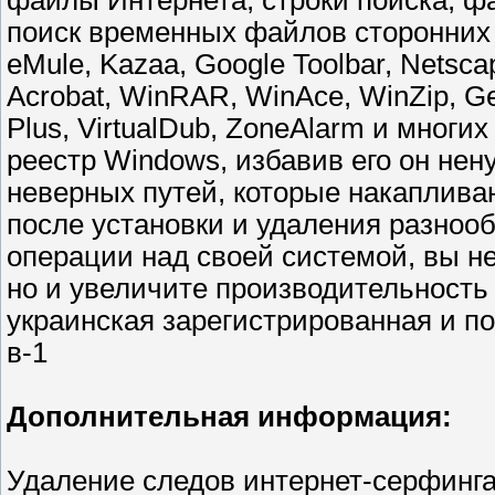
файлы Интернета, строки поиска, ф
поиск временных файлов сторонних п
eMule, Kazaa, Google Toolbar, Netscap
Acrobat, WinRAR, WinAce, WinZip, Ge
Plus, VirtualDub, ZoneAlarm и многи
реестр Windows, избавив его он нен
неверных путей, которые накаплива
после установки и удаления разноо
операции над своей системой, вы не
но и увеличите производительность 
украинская зарегистрированная и по
в-1
Дополнительная информация:
Удаление следов интернет-серфинг