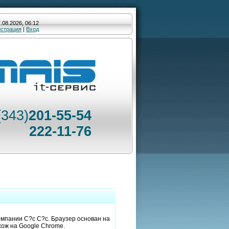
.08.2026, 06:12
истрация
|
Вход
(343)
201-55-54
222-11-76
омпании C?c C?c. Браузер основан на
хож на Google Chrome.