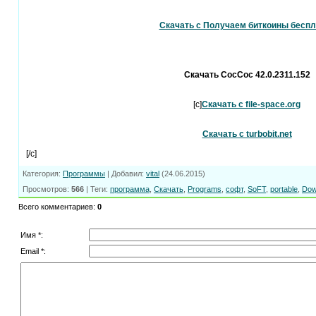
Скачать с Получаем биткоины беспл
Скачать CocCoc 42.0.2311.152
[c]
Скачать с file-space.org
Скачать с turbobit.net
[/c]
Категория
:
Программы
|
Добавил
:
vital
(24.06.2015)
Просмотров
:
566
|
Теги
:
программа
,
Скачать
,
Programs
,
софт
,
SoFT
,
portable
,
Dow
Всего комментариев
:
0
Имя *:
Email *: