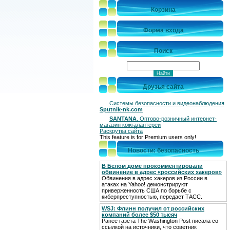
Корзина
Форма входа
Поиск
Друзья сайта
Системы безопасности и видеонаблюдения
Sputnik-nk.com
SANTANA
. Оптово-розничный интернет-
магазин кожгалантереи
Раскрутка сайта
This feature is for Premium users only!
Новости: безопасность
В Белом доме прокомментировали
обвинение в адрес «российских хакеров»
Обвинения в адрес хакеров из России в
атаках на Yahoo! демонстрируют
приверженность США по борьбе с
киберпреступностью, передает ТАСС.
WSJ: Флинн получил от российских
компаний более $50 тысяч
Ранее газета The Washington Post писала со
ссылкой на источники, что советник