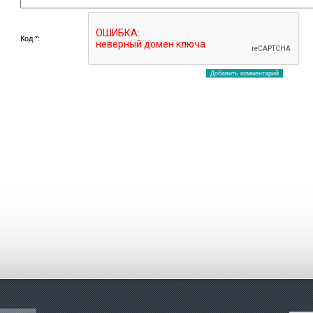
Код *: