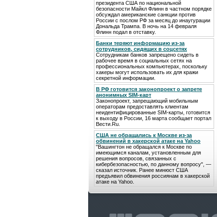
президента США по национальной
безопасности Майкл Флинн в частном порядке
обсуждал американские санкции против
России с послом РФ за месяц до инаугурации
Дональда Трампа. В ночь на 14 февраля
Флинн подал в отставку.
Банки теряют информацию из-за
сотрудников, сидящих в соцсетях
Сотрудникам банков запрещено сидеть в
рабочее время в социальных сетях на
профессиональных компьютерах, поскольку
хакеры могут использовать их для кражи
секретной информации.
В РФ готовится законопроект о запрете
анонимных SIM-карт
Законопроект, запрещающий мобильным
операторам предоставлять клиентам
неидентифицированные SIM-карты, готовится
к выходу в России, 16 марта сообщает портал
Вести.Ru.
США не обращались к Москве из-за
обвинений в хакерской атаке на Yahoo
"Вашингтон не обращался к Москве по
имеющимся каналам, установленным для
решения вопросов, связанных с
кибербезопасностью, по данному вопросу", —
сказал источник. Ранее минюст США
предъявил обвинения россиянам в хакерской
атаке на Yahoo.