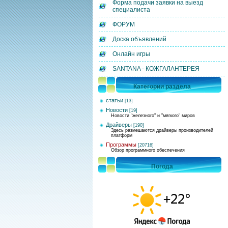
Форма подачи заявки на выезд
специалиста
ФОРУМ
Доска объявлений
Онлайн игры
SANTANA - КОЖГАЛАНТЕРЕЯ
Категории раздела
статьи
[13]
Новости
[19]
Новости "железного" и "мягкого" миров
Драйверы
[190]
Здесь размешаются драйверы производителей
платформ
Программы
[20716]
Обзор программного обеспечения
Погода