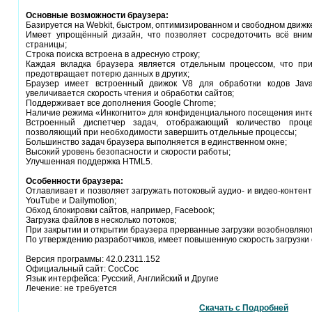
Основные возможности браузера:
Базируется на Webkit, быстром, оптимизированном и свободном движк
Имеет упрощённый дизайн, что позволяет сосредоточить всё вни
страницы;
Строка поиска встроена в адресную строку;
Каждая вкладка браузера является отдельным процессом, что при
предотвращает потерю данных в других;
Браузер имеет встроенный движок V8 для обработки кодов Java
увеличивается скорость чтения и обработки сайтов;
Поддерживает все дополнения Google Chrome;
Наличие режима «Инкогнито» для конфиденциального посещения инт
Встроенный диспетчер задач, отображающий количество проц
позволяющий при необходимости завершить отдельные процессы;
Большинство задач браузера выполняется в единственном окне;
Высокий уровень безопасности и скорости работы;
Улучшенная поддержка HTML5.
Особенности браузера:
Отлавливает и позволяет загружать потоковый аудио- и видео-контент
YouTube и Dailymotion;
Обход блокировки сайтов, например, Facebook;
Загрузка файлов в несколько потоков;
При закрытии и открытии браузера прерванные загрузки возобновляю
По утверждению разработчиков, имеет повышенную скорость загрузки 
Версия программы: 42.0.2311.152
Официальный сайт: CocCoc
Язык интерфейса: Русский, Английский и Другие
Лечение: не требуется
Скачать с Подробней