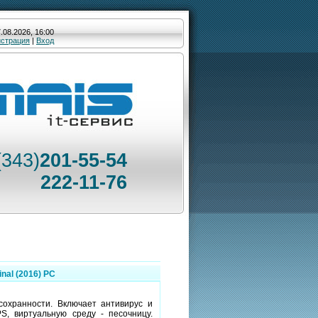
.08.2026, 16:00
истрация
|
Вход
(343)
201-55-54
222-11-76
inal (2016) PC
сохранности. Включает антивирус и
S, виртуальную среду - песочницу.