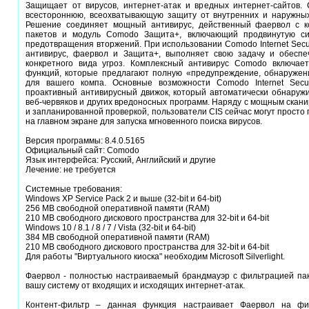
Защищает от вирусов, интернет-атак и вредных интернет-сайтов. C
всестороннюю, всеохватывающую защиту от внутренних и наружных
Решение соединяет мощный антивирус, действенный фаервол с к
пакетов и модуль Comodo Защита+, включающий продвинутую сис
предотвращения вторжений. При использовании Comodo Internet Secu
антивирус, фаервол и Защита+, выполняет свою задачу и обесп
конкретного вида угроз. Комплексный антивирус Comodo включает
функций, которые предлагают полную «предупреждение, обнаружен
для вашего компа. Основные возможности Comodo Internet Secu
проактивный антивирусный движок, который автоматически обнаружи
веб-червяков и других вредоносных программ. Наряду с мощным скан
и запланированной проверкой, пользователи CIS сейчас могут просто
на главном экране для запуска мгновенного поиска вирусов.
Версия программы: 8.4.0.5165
Официальный сайт: Comodo
Язык интерфейса: Русский, Английский и другие
Лечение: не требуется
Системные требования:
Windows XP Service Pack 2 и выше (32-bit и 64-bit)
256 MB свободной оперативной памяти (RAM)
210 MB свободного дискового пространства для 32-bit и 64-bit
Windows 10 / 8.1 / 8 / 7 / Vista (32-bit и 64-bit)
384 MB свободной оперативной памяти (RAM)
210 MB свободного дискового пространства для 32-bit и 64-bit
Для работы "Виртуального киоска" необходим Microsoft Silverlight.
Фаервол - полностью настраиваемый брандмауэр с фильтрацией па
вашу систему от входящих и исходящих интернет-атак.
Контент-фильтр – данная функция настраивает Фаервол на фи