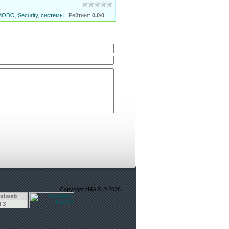
MODO
,
Security
,
системы
|
Рейтинг
:
0.0
/
0
Copyright itMAIS © 2026