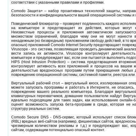
соответствии с указанными правилами и профилями.
Comodo Защита+ – набор проактивных технологий защиты, направл
безопасности и конфиденциальности вашей операционной системы и 
Поведенческий блокиратор – проверяет подлинность каждого исполня
на компьютере и предотвращает их действия, которые могут 
Неизвестные процессы и приложения автоматически запускаютс
множеством ограничений, благодаря чему они не могут нанести 
ненадежным (но безвредным) приложениям свободу действий, в то вр
опасных) приложений Comodo Internet Security предотвращает повреж
Viruscope - это система, позволяющая проводить динамический анал
вести запись их активности. Viruscope контролирует деятельнос
компьютере и предупреждает вас, если они пытаются выполнить подо
HIPS (Host Intrusion Protection) – система предотвращения вторжен
контролирует активность всех приложений и процессов на вашем 
деятельностью вредоносных программ путем прекращения любых де
повреждению операционной системы, системной памяти, реестра или
Виртуальный рабочий стол – виртуальный киоск, изолированная опе
можете запускать программы и работать в Интернете, не опасаясь,
повреждению вашего реального компьютера. Благодаря виртуально
клавиатурных перехватчиков, домашние пользователи найдут Виртуал
идеально подходящим для таких задач, как использование онлайн-б
оценят возможность запуска бета-программ в среде, которая не 
структуру реальных систем.
Comodo Secure DNS - DNS-сервис, который использует список блок
(RBL) вредных веб-сайтов (например, фишинговых сайтов, вредоносных
чрезмерным количеством рекламы и т.д.) и предупреждает вас, ког
сайтам, содержащим потенциально опасный контент.