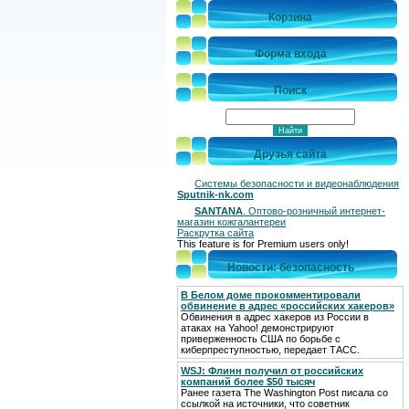
Корзина
Форма входа
Поиск
Друзья сайта
Системы безопасности и видеонаблюдения
Sputnik-nk.com
SANTANA
. Оптово-розничный интернет-
магазин кожгалантереи
Раскрутка сайта
This feature is for Premium users only!
Новости: безопасность
В Белом доме прокомментировали
обвинение в адрес «российских хакеров»
Обвинения в адрес хакеров из России в
атаках на Yahoo! демонстрируют
приверженность США по борьбе с
киберпреступностью, передает ТАСС.
WSJ: Флинн получил от российских
компаний более $50 тысяч
Ранее газета The Washington Post писала со
ссылкой на источники, что советник