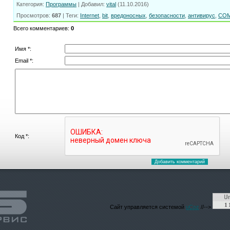
Категория
:
Программы
|
Добавил
:
vital
(11.10.2016)
Просмотров
:
687
|
Теги
:
Internet
,
bit
,
вредоносных
,
безопасности
,
антивирус
,
CO
Всего комментариев
:
0
Имя *:
Email *:
Код *:
Сайт управляется системой
uCoz
//-->