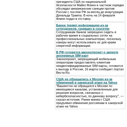
президента США по национальной
безопасности Майкл Флинн в частном порядке
обсуждал американские санкции против
России с послом РФ за месяц до инаугурации
Дональда Трампа. В ночь на 14 февраля
Флинн подал в отставку.
Банки теряют информацию из-за
сотрудников, сидящих в соцсетях
Сотрудникам банков запрещено сидеть в
рабочее время в социальных сетях на
профессиональных компьютерах, поскольку
хакеры могут использовать их для кражи
секретной информации.
В РФ готовится законопроект о запрете
анонимных SIM-карт
Законопроект, запрещающий мобильным
операторам предоставлять клиентам
неидентифицированные SIM-карты, готовится
к выходу в России, 16 марта сообщает портал
Вести.Ru.
США не обращались к Москве из-за
обвинений в хакерской атаке на Yahoo
"Вашингтон не обращался к Москве по
имеющимся каналам, установленным для
решения вопросов, связанных с
кибербезопасностью, по данному вопросу", —
сказал источник. Ранее минюст США
предъявил обвинения россиянам в хакерской
атаке на Yahoo.