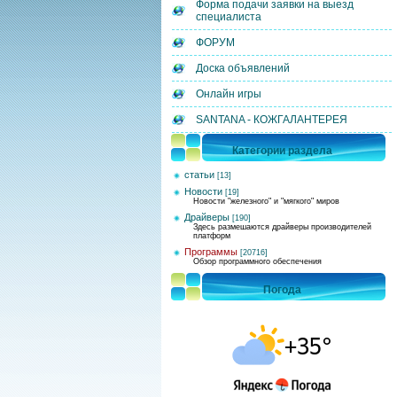
Форма подачи заявки на выезд
специалиста
ФОРУМ
Доска объявлений
Онлайн игры
SANTANA - КОЖГАЛАНТЕРЕЯ
Категории раздела
статьи
[13]
Новости
[19]
Новости "железного" и "мягкого" миров
Драйверы
[190]
Здесь размешаются драйверы производителей
платформ
Программы
[20716]
Обзор программного обеспечения
Погода