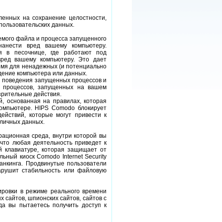
енных на сохранение целостности,
пользовательских данных.
емого файла и процесса запущенного
нанести вред вашему компьютеру.
я в песочнице, где работают под
вред вашему компьютеру. Это дает
емя для ненадежных (и потенциально
дение компьютера или данных.
из поведения запущенных процессов и
ть процессов, запущенных на вашем
зрительные действия.
ий, основанная на правилах, которая
компьютере. HIPS Comodo блокирует
йствий, которые могут привести к
 личных данных.
рационная среда, внутри которой вы
 что любая деятельность приведет к
й клавиатуре, которая защищает от
ьный киоск Comodo Internet Security
анкинга. Продвинутые пользователи
нарушит стабильность или файловую
ировки в режиме реального времени
 сайтов, шпионских сайтов, сайтов с
да вы пытаетесь получить доступ к