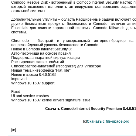
Comodo Rescue Disk - встроенный в Comodo Internet Security мастер 
который позволяет выполнить антивирусное сканирование заражен
локальной системы.
Дополнительные утилиты – область Расширенные задачи включает сс
другие бесплатные продукты безопасности Comodo, включая анти
Essentials для очистки зараженной системы, Comodo Killswitch для
системы.
Chromodo - быстрый и универсальный интернет-браузер на 
непревзойденный уровень безопасности Comodo.
Новое в Comodo Internet Security 8:
Авто-песочница на основе правил
Поддержка аппаратной виртуализации
Расширенная запись событий
Список распознавателей (recognizer) для Viruscope
Новая тема интерфейса "Flat Tile"
Новое в версии 8.4.0.5165:
Improved
Windows 10 1607 support
Fixed
UI and service crashes
Windows 10 1607 kernel drivers signature issue
Скачать Comodo Internet Security Premium 8.4.0.51
[c]
Скачать с file-space.org
[/c]