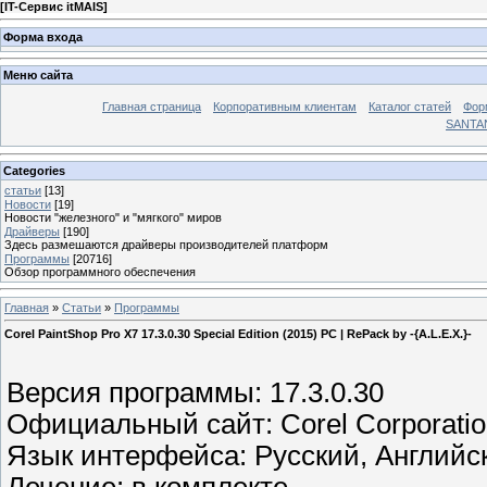
[
IT-Сервис itMAIS
]
Форма входа
Меню сайта
Главная страница
Корпоративным клиентам
Каталог статей
Фор
SANTA
Categories
статьи
[13]
Новости
[19]
Новости "железного" и "мягкого" миров
Драйверы
[190]
Здесь размешаются драйверы производителей платформ
Программы
[20716]
Обзор программного обеспечения
Главная
»
Статьи
»
Программы
Corel PaintShop Pro X7 17.3.0.30 Special Edition (2015) PC | RePack by -{A.L.E.X.}-
Версия программы: 17.3.0.30
Официальный сайт: Corel Corporatio
Язык интерфейса: Русский, Английск