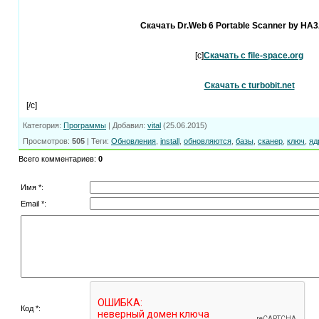
Скачать Dr.Web 6 Portable Scanner by HA
[c]
Скачать с file-space.org
Скачать с turbobit.net
[/c]
Категория
:
Программы
|
Добавил
:
vital
(25.06.2015)
Просмотров
:
505
|
Теги
:
Обновления
,
install
,
обновляются
,
базы
,
сканер
,
ключ
,
яд
Всего комментариев
:
0
Имя *:
Email *:
Код *: