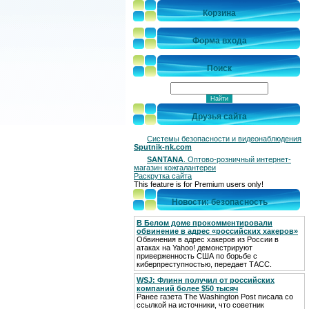
Корзина
Форма входа
Поиск
Друзья сайта
Системы безопасности и видеонаблюдения
Sputnik-nk.com
SANTANA
. Оптово-розничный интернет-
магазин кожгалантереи
Раскрутка сайта
This feature is for Premium users only!
Новости: безопасность
В Белом доме прокомментировали
обвинение в адрес «российских хакеров»
Обвинения в адрес хакеров из России в
атаках на Yahoo! демонстрируют
приверженность США по борьбе с
киберпреступностью, передает ТАСС.
WSJ: Флинн получил от российских
компаний более $50 тысяч
Ранее газета The Washington Post писала со
ссылкой на источники, что советник