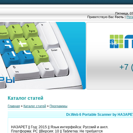
Пятница, 07
Приветствую Вас
Гость
|
Рег
+7 
Каталог статей
Главная
»
Каталог статей
»
Программы
Dr.Web 6 Portable Scanner by HA3APE
HA3APET || Год: 2015 || Язык интерфейса: Русский и англ.
Платформа: PC ||Версия: 10 || Таблетка: Не требуется