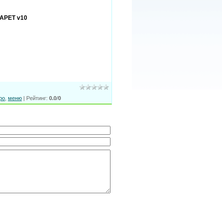
3APET v10
ро
,
меню
|
Рейтинг
:
0.0
/
0