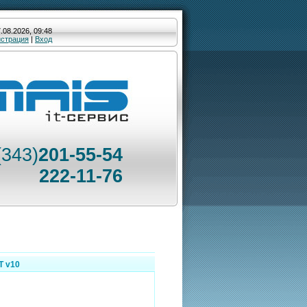
.08.2026, 09:48
истрация
|
Вход
(343)
201-55-54
222-11-76
T v10