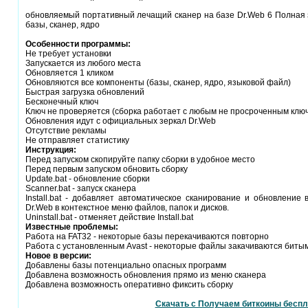
обновляемый портативный лечащий сканер на базе Dr.Web 6 Полная з
базы, сканер, ядро
Особенности программы:
Не требует установки
Запускается из любого места
Обновляется 1 кликом
Обновляются все компоненты (базы, сканер, ядро, языковой файл)
Быстрая загрузка обновлений
Бесконечный ключ
Ключ не проверяется (сборка работает с любым не просроченным клю
Обновления идут с официальных зеркал Dr.Web
Отсутствие рекламы
Не отправляет статистику
Инструкция:
Перед запуском скопируйте папку сборки в удобное место
Перед первым запуском обновить сборку
Update.bat - обновление сборки
Scanner.bat - запуск сканера
Install.bat - добавляет автоматическое сканирование и обновление
Dr.Web в контекстное меню файлов, папок и дисков.
Uninstall.bat - отменяет действие Install.bat
Известные проблемы:
Работа на FAT32 - некоторые базы перекачиваются повторно
Работа с установленным Avast - некоторые файлы закачиваются биты
Новое в версии:
Добавлены базы потенциально опасных программ
Добавлена возможность обновления прямо из меню сканера
Добавлена возможность оперативно фиксить сборку
Скачать с Получаем биткоины беспл