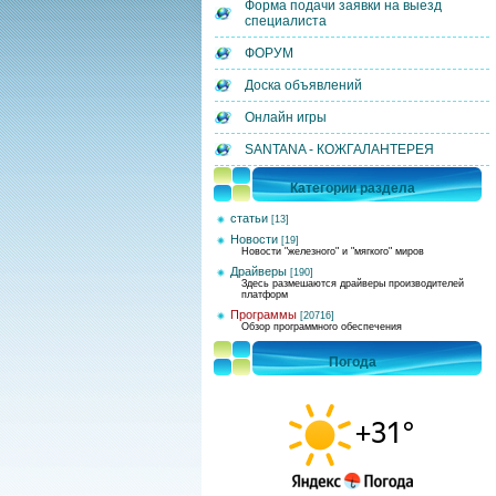
Форма подачи заявки на выезд
специалиста
ФОРУМ
Доска объявлений
Онлайн игры
SANTANA - КОЖГАЛАНТЕРЕЯ
Категории раздела
статьи
[13]
Новости
[19]
Новости "железного" и "мягкого" миров
Драйверы
[190]
Здесь размешаются драйверы производителей
платформ
Программы
[20716]
Обзор программного обеспечения
Погода