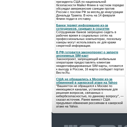
президента США по национальной
безопасности Майкл Флинн в частном порядке
обсуждал американские санкции против
России с послом РФ за месяц до инаугурации
Дональда Трампа. В ночь на 14 февраля
Флинн подал в отставку.
Банки теряют информацию из-за
сотрудников, сидящих в соцсетях
Сотрудникам банков запрещено сидеть в
рабочее время в социальных сетях на
профессиональных компьютерах, поскольку
хакеры могут использовать их для кражи
секретной информации.
В РФ готовится законопроект о запрете
анонимных SIM-карт
Законопроект, запрещающий мобильным
операторам предоставлять клиентам
неидентифицированные SIM-карты, готовится
к выходу в России, 16 марта сообщает портал
Вести.Ru.
США не обращались к Москве из-за
обвинений в хакерской атаке на Yahoo
"Вашингтон не обращался к Москве по
имеющимся каналам, установленным для
решения вопросов, связанных с
кибербезопасностью, по данному вопросу", —
сказал источник. Ранее минюст США
предъявил обвинения россиянам в хакерской
атаке на Yahoo.