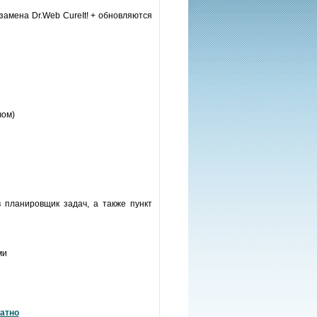
амена Dr.Web CureIt! + обновляются
чом)
 в планировщик задач, а также пункт
ми
атно