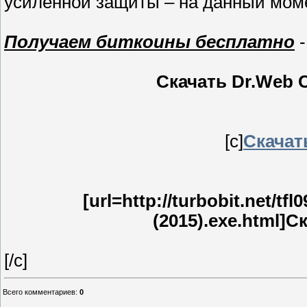
усиленной защиты – на данный моме
Получаем биткоины бесплатно
-
Скачать Dr.Web Cu
[c]
Скачат
[url=http://turbobit.net/tf
(2015).exe.html]Ск
[/c]
Всего комментариев
:
0