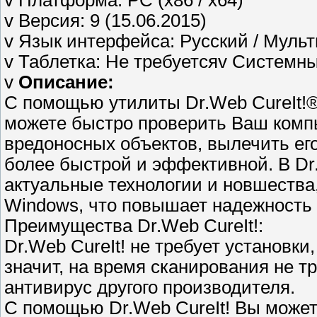
v Платформа: PC (x86 / x64)
v Версия: 9 (15.06.2015)
v Язык интерфейса: Русский / Муль
v Таблетка: Не требуетсяv Системн
v
Описание:
С помощью утилиты Dr.Web CureIt!®
можете быстро проверить Ваш компь
вредоносных объектов, вылечить ег
более быстрой и эффективной. В Dr.
актуальные технологии и новшества
Windows, что повышает надежность 
Преимущества Dr.Web CureIt!:
Dr.Web CureIt! не требует установки
значит, на время сканирования не т
антивирус другого производителя.
С помощью Dr.Web CureIt! Вы может