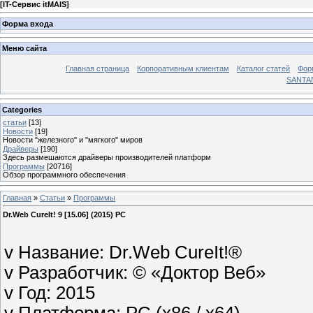
[
IT-Сервис itMAIS
]
Форма входа
Меню сайта
Главная страница
Корпоративным клиентам
Каталог статей
Фор
SANTA
Categories
статьи
[13]
Новости
[19]
Новости "железного" и "мягкого" миров
Драйверы
[190]
Здесь размешаются драйверы производителей платформ
Программы
[20716]
Обзор программного обеспечения
Главная
»
Статьи
»
Программы
Dr.Web CureIt! 9 [15.06] (2015) PC
v Название: Dr.Web CureIt!®
v Разработчик: © «Доктор Веб»
v Год: 2015