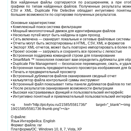
Все найденные файлы сортируются по расширениям, а при отоб
графики по типам найденных файлов. Полученные результаты можн
CSV и XML. Duplicate File Detective обладает интуитивно понят
большие возможности по сортировке полученных результатов.
Основные характеристики:
• Комплексный поиск система фильтрации
• Мощный многопоточный движок для идентификации файлов
• Несколько путей могут быть найдены в один проход
• Сеть включена — сканирует локальные и сетевые файловые системы
• Отчеты могут быть экспортированы в HTML, CSV, XML и форматов
• Экспорт XML-отчетов, может быть повторно импортировать в более 
• Проект основе — загружать и сохранять все проекты с легкостью
• Встроенная поддержка командной строки для планирование
• SmartMark ™ технология помогает вам определить дубликаты для об
• Duplicate File Management — безопасное перемещение, сжать, и уда
• Встроенная панель предварительного просмотра изображения для б
• Печать и предварительный просмотр
• Встроенный дубликатов файлов сканирования сводный отчет
• калькулятор файла контрольной суммы инструмент
• Встроенный файл показывает типы панели дубликатов файлов по ти
• После результатов сканирования возможности фильтрации
• Высокая настраиваемых функций и пользовательский интерфейс
• Интуитивно понятный и привлекательный пользовательский интерф
<a href="http://pic4you.ru/21585/5581736/" target="_blank"><img 
19/21585/5581736-thumb.png"></a>
О файле:
Язык Интерфейса: English
Формат файла: rar
Платформа/ОС: Windows 10, 8, 7, Vista, XP