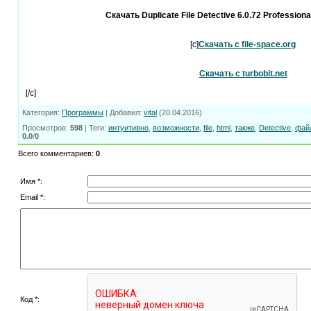
Скачать Duplicate File Detective 6.0.72 Professional
[c]
Скачать с file-space.org
Скачать с turbobit.net
[/c]
Категория
:
Программы
|
Добавил
:
vital
(20.04.2016)
Просмотров
:
598
|
Теги
:
интуитивно
,
возможности
,
file
,
html
,
также
,
Detective
,
фай
0.0
/
0
Всего комментариев
:
0
Имя *:
Email *:
Код *: