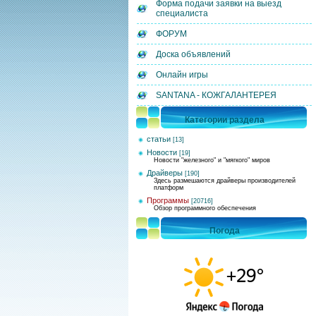
Форма подачи заявки на выезд
специалиста
ФОРУМ
Доска объявлений
Онлайн игры
SANTANA - КОЖГАЛАНТЕРЕЯ
Категории раздела
статьи
[13]
Новости
[19]
Новости "железного" и "мягкого" миров
Драйверы
[190]
Здесь размешаются драйверы производителей
платформ
Программы
[20716]
Обзор программного обеспечения
Погода