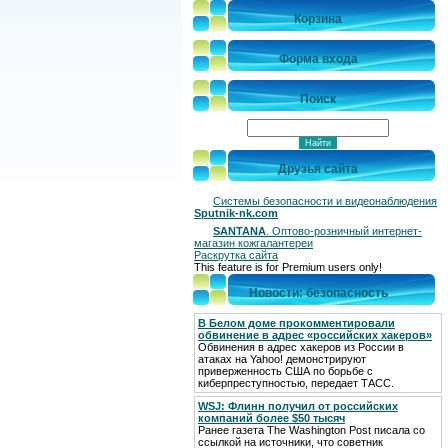
Корзина
Форма входа
Поиск
Друзья сайта
Системы безопасности и видеонаблюдения
Sputnik-nk.com
SANTANA
. Оптово-розничный интернет-
магазин кожгалантереи
Раскрутка сайта
This feature is for Premium users only!
Новости: безопасность
В Белом доме прокомментировали
обвинение в адрес «российских хакеров»
Обвинения в адрес хакеров из России в
атаках на Yahoo! демонстрируют
приверженность США по борьбе с
киберпреступностью, передает ТАСС.
WSJ: Флинн получил от российских
компаний более $50 тысяч
Ранее газета The Washington Post писала со
ссылкой на источники, что советник