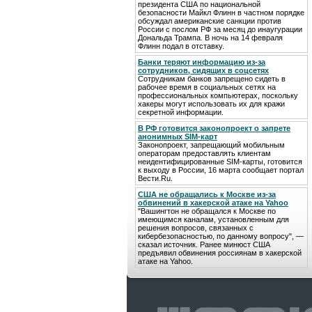
президента США по национальной
безопасности Майкл Флинн в частном порядке
обсуждал американские санкции против
России с послом РФ за месяц до инаугурации
Дональда Трампа. В ночь на 14 февраля
Флинн подал в отставку.
Банки теряют информацию из-за
сотрудников, сидящих в соцсетях
Сотрудникам банков запрещено сидеть в
рабочее время в социальных сетях на
профессиональных компьютерах, поскольку
хакеры могут использовать их для кражи
секретной информации.
В РФ готовится законопроект о запрете
анонимных SIM-карт
Законопроект, запрещающий мобильным
операторам предоставлять клиентам
неидентифицированные SIM-карты, готовится
к выходу в России, 16 марта сообщает портал
Вести.Ru.
США не обращались к Москве из-за
обвинений в хакерской атаке на Yahoo
"Вашингтон не обращался к Москве по
имеющимся каналам, установленным для
решения вопросов, связанных с
кибербезопасностью, по данному вопросу", —
сказал источник. Ранее минюст США
предъявил обвинения россиянам в хакерской
атаке на Yahoo.