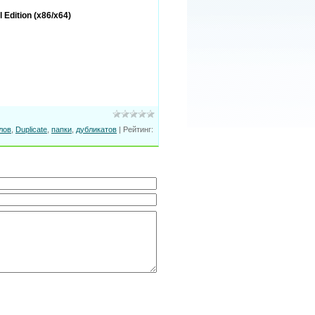
 Edition (x86/x64)
лов
,
Duplicate
,
папки
,
дубликатов
|
Рейтинг
: