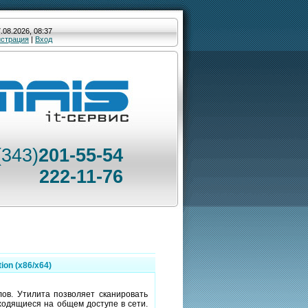
.08.2026, 08:37
истрация
|
Вход
(343)
201-55-54
222-11-76
tion (x86/x64)
лов. Утилита позволяет сканировать
аходящиеся на общем доступе в сети.