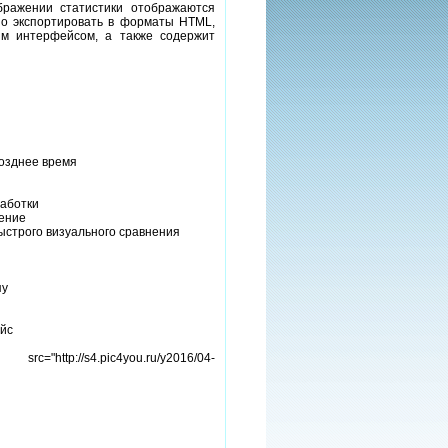
ражении статистики отображаются
о экспортировать в форматы HTML,
ным интерфейсом, а также содержит
позднее время
работки
ление
ыстрого визуального сравнения
пу
ейс
src="http://s4.pic4you.ru/y2016/04-