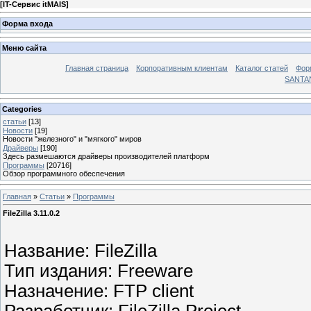
[
IT-Сервис itMAIS
]
Форма входа
Меню сайта
Главная страница
Корпоративным клиентам
Каталог статей
Фор
SANTA
Categories
статьи
[13]
Новости
[19]
Новости "железного" и "мягкого" миров
Драйверы
[190]
Здесь размешаются драйверы производителей платформ
Программы
[20716]
Обзор программного обеспечения
Главная
»
Статьи
»
Программы
FileZilla 3.11.0.2
Название: FileZilla
Тип издания: Freeware
Назначение: FTP client