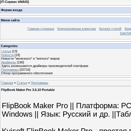
[
IT-Сервис itMAIS
]
Форма входа
Меню сайта
Главная страница
Корпоративным клиентам
Каталог статей
Фор
SANTA
Categories
статьи
[13]
Новости
[19]
Новости "железного" и "мягкого" миров
Драйверы
[190]
Здесь размешаются драйверы производителей платформ
Программы
[20716]
Обзор программного обеспечения
Главная
»
Статьи
»
Программы
FlipBook Maker Pro 3.6.10 Portable
FlipBook Maker Pro || Платформа: PC 
Windows || Язык: Русский и др. ||Табл