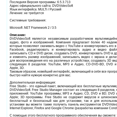
Последняя Версия программы: 6.5.3.713
Адрес официального сайта: DVDVideoSoft
Язык интерфейса: MULTi / Русский
Лечение: не требуется
Системные требования:
Microsoft .NET Framework 2 / 3.5
Описание:
DVDVideoSoft является независимым разработчиком мультимедийн
аудио, фото и изображений. Компания предлагает более 40 надеж
которые позволяют скачивать видео с YouTube и конвертировать его в
Facebook, редактировать и конвертировать аудио и видео фа
записывать CD и DVD диски, создавать DVD, конвертировать DVD в д
и изменять размер изображений, записывать видео с экрана и дела
для воспроизведения его на различных устройствах, создавать 3D ви
следующих 8 разделов: YouTube, MP3 и Аудио, CD-DVD-BD, DVD и 
Apple, 3D.
Таковым образом, новейший интерфейс, включающий в себя все прогр
быстро найти нужную конкретно для вас.
Дополнительная информация:
Free Studio - это единый пакет, включающий все бесплатные мульти
DVDVideoSoft. Free Studio Manager состоит из следующих 8 разделов
приложений: YouTube программы; MP3 и Аудио; CD, DVD и BD; DVD и
Apple; 3D программы. Free Studio не содержит вирусов и шпионски
бесплатный и безопасный как для установки, так и для использов
установки вы можете также получить панель инструментов DVDVideo
Internet Explorer, Firefox and Google Chrome (разработка компании Condu
С помощью этого бесплатного программного обеспечения вы сможете: