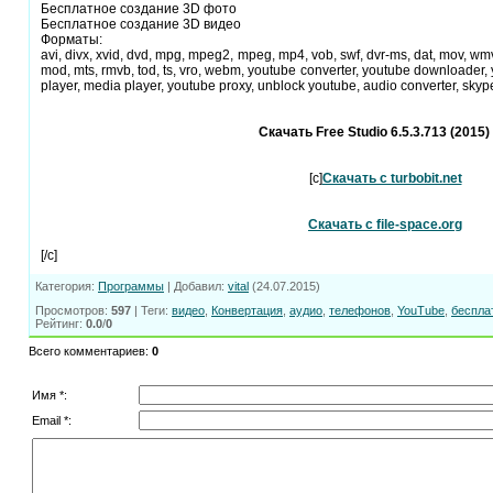
Бесплатное создание 3D фото
Бесплатное создание 3D видео
Форматы:
avi, divx, xvid, dvd, mpg, mpeg2, mpeg, mp4, vob, swf, dvr-ms, dat, mov, wmv, 
mod, mts, rmvb, tod, ts, vro, webm, youtube converter, youtube downloader
player, media player, youtube proxy, unblock youtube, audio converter, skyp
Скачать Free Studio 6.5.3.713 (2015)
[c]
Скачать с turbobit.net
Скачать с file-space.org
[/c]
Категория
:
Программы
|
Добавил
:
vital
(24.07.2015)
Просмотров
:
597
|
Теги
:
видео
,
Конвертация
,
аудио
,
телефонов
,
YouTube
,
беспла
Рейтинг
:
0.0
/
0
Всего комментариев
:
0
Имя *:
Email *: