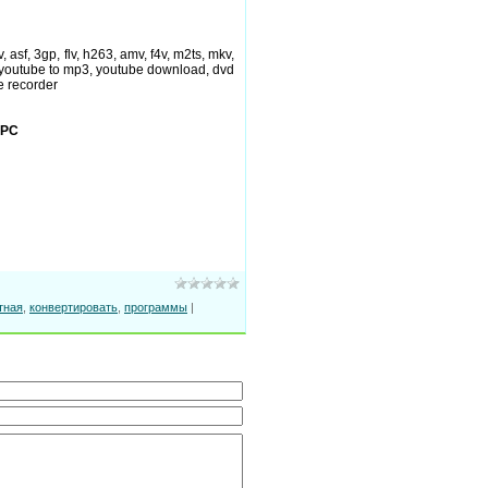
asf, 3gp, flv, h263, amv, f4v, m2ts, mkv,
, youtube to mp3, youtube download, dvd
e recorder
 РС
тная
,
конвертировать
,
программы
|