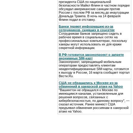
президента США по национальной
безопасности Майкл Флинн в частном порядке
обсуждал американские санкции против
России с послом РФ за месяц до инаугурации
Дональда Трампа. В ночь на 14 февраля
Флинн подал в отставку.
Банки теряют информацию из-за
сотрудников, сидящих в соцсетях
Сотрудникам банков запрещено сидеть в
рабочее время в социальных сетях на
профессиональных компьютерах, поскольку
хакеры могут использовать их для кражи
секретной информации.
В РФ готовится законопроект о запрете
анонимных SIM-карт
Законопроект, запрещающий мобильным
операторам предоставлять клиентам
неидентифицированные SIM-карты, готовится
к выходу в России, 16 марта сообщает портал
Вести.Ru.
США не обращались к Москве из-за
обвинений в хакерской атаке на Yahoo
"Вашингтон не обращался к Москве по
имеющимся каналам, установленным для
решения вопросов, связанных с
кибербезопасностью, по данному вопросу", —
сказал источник. Ранее минюст США
предъявил обвинения россиянам в хакерской
атаке на Yahoo.