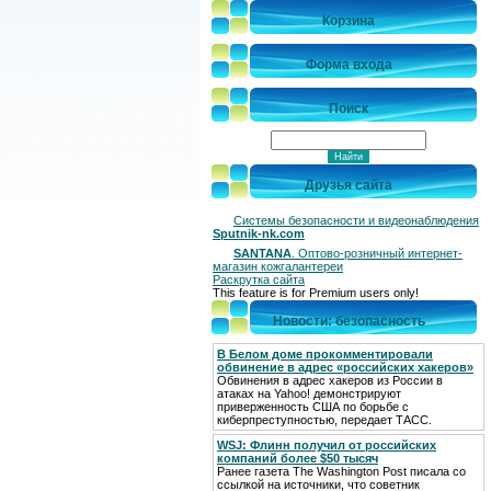
Корзина
Форма входа
Поиск
Друзья сайта
Системы безопасности и видеонаблюдения
Sputnik-nk.com
SANTANA
. Оптово-розничный интернет-
магазин кожгалантереи
Раскрутка сайта
This feature is for Premium users only!
Новости: безопасность
В Белом доме прокомментировали
обвинение в адрес «российских хакеров»
Обвинения в адрес хакеров из России в
атаках на Yahoo! демонстрируют
приверженность США по борьбе с
киберпреступностью, передает ТАСС.
WSJ: Флинн получил от российских
компаний более $50 тысяч
Ранее газета The Washington Post писала со
ссылкой на источники, что советник