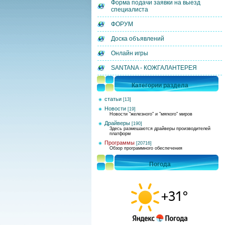
Форма подачи заявки на выезд
специалиста
ФОРУМ
Доска объявлений
Онлайн игры
SANTANA - КОЖГАЛАНТЕРЕЯ
Категории раздела
статьи
[13]
Новости
[19]
Новости "железного" и "мягкого" миров
Драйверы
[190]
Здесь размешаются драйверы производителей
платформ
Программы
[20716]
Обзор программного обеспечения
Погода