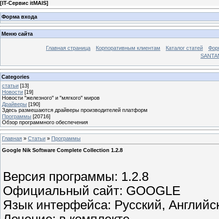
[
IT-Сервис itMAIS
]
Форма входа
Меню сайта
Главная страница
Корпоративным клиентам
Каталог статей
Фор
SANTA
Categories
статьи
[13]
Новости
[19]
Новости "железного" и "мягкого" миров
Драйверы
[190]
Здесь размешаются драйверы производителей платформ
Программы
[20716]
Обзор программного обеспечения
Главная
»
Статьи
»
Программы
Google Nik Software Complete Collection 1.2.8
Версия программы: 1.2.8
Официальный сайт: GOOGLE
Язык интерфейса: Русский, Английс