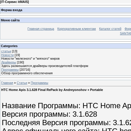
[
IT-Сервис itMAIS
]
Форма входа
Меню сайта
Главная страница
Корпоративным клиентам
Каталог статей
Фор
SANTA
Categories
статьи
[13]
Новости
[19]
Новости "железного" и "мягкого" миров
Драйверы
[190]
Здесь размешаются драйверы производителей платформ
Программы
[20716]
Обзор программного обеспечения
Главная
»
Статьи
»
Программы
HTC Home Apis 3.1.628 Final RePack by Andreyonohov + Portable
Название Программы: HTC Home Ap
Версия программы: 3.1.628
Последняя Версия программы: 3.1.6