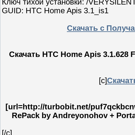
Ключ тихой установки: /VERYSILEN
GUID: HTC Home Apis 3.1_is1
Скачать с Получ
Скачать HTC Home Apis 3.1.628 F
[c]
Скачать
[url=http://turbobit.net/puf7qckbc
RePack by Andreyonohov + Portabl
[/c]