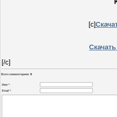
[c]
Скачат
Скачать 
[/c]
Всего комментариев
:
0
Имя *:
Email *: