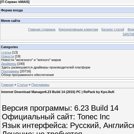
[
IT-Сервис itMAIS
]
Форма входа
Меню сайта
Главная страница
Корпоративным клиентам
Каталог статей
Фор
SANTA
Categories
статьи
[13]
Новости
[19]
Новости "железного" и "мягкого" миров
Драйверы
[190]
Здесь размешаются драйверы производителей платформ
Программы
[20716]
Обзор программного обеспечения
Главная
»
Статьи
»
Программы
Internet Download Manager6.23 Build 14 (2015) PC | RePack by KpoJIuK
Версия программы: 6.23 Build 14
Официальный сайт: Tonec Inc
Язык интерфейса: Русский, Английс