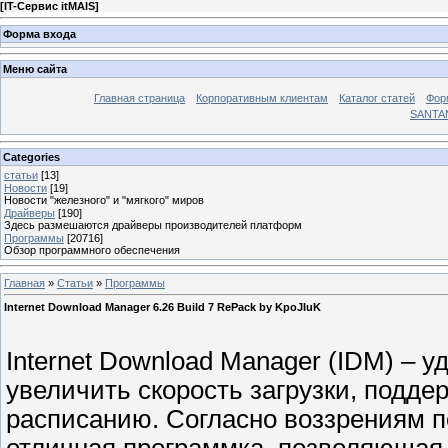
[
IT-Сервис itMAIS
]
Форма входа
Меню сайта
Главная страница
Корпоративным клиентам
Каталог статей
Фор
SANTA
Categories
статьи
[13]
Новости
[19]
Новости "железного" и "мягкого" миров
Драйверы
[190]
Здесь размешаются драйверы производителей платформ
Программы
[20716]
Обзор программного обеспечения
Главная
»
Статьи
»
Программы
Internet Download Manager 6.26 Build 7 RePack by KpoJIuK
Internet Download Manager (IDM) – 
увеличить скорость загрузки, подде
расписанию. Согласно воззрениям по