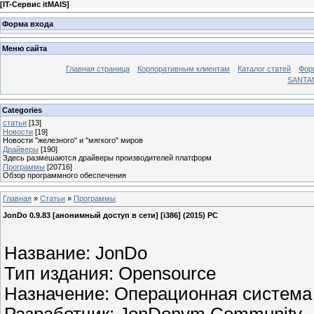
[
IT-Сервис itMAIS
]
Форма входа
Меню сайта
Главная страница
Корпоративным клиентам
Каталог статей
Фор
SANTA
Categories
статьи
[13]
Новости
[19]
Новости "железного" и "мягкого" миров
Драйверы
[190]
Здесь размешаются драйверы производителей платформ
Программы
[20716]
Обзор программного обеспечения
Главная
»
Статьи
»
Программы
JonDo 0.9.83 [анонимный доступ в сети] [i386] (2015) РС
Название: JonDo
Тип издания: Opensource
Назначение: Операционная система