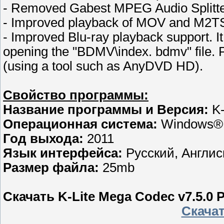
- Removed Gabest MPEG Audio Splitt
- Improved playback of MOV and M2TS 
- Improved Blu-ray playback support. It
opening the "BDMV\index. bdmv" file. P
(using a tool such as AnyDVD HD).
Свойство программы:
Название программы и Версия:
K-
Операционная система:
Windows® 
Год выхода:
2011
Язык интерфейса:
Русский, Англис
Размер файла:
25mb
Скачать K-Lite Mega Codec v7.5.0 P
Скачать