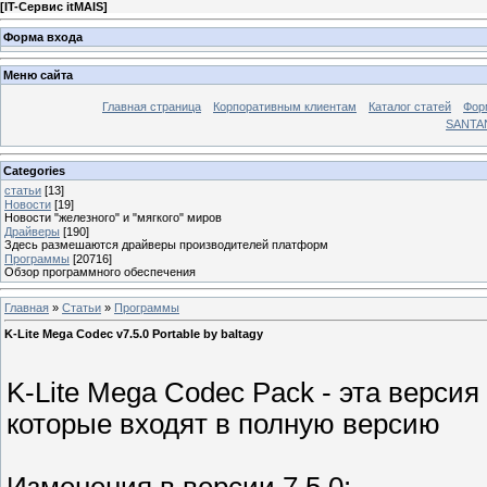
[
IT-Сервис itMAIS
]
Форма входа
Меню сайта
Главная страница
Корпоративным клиентам
Каталог статей
Фор
SANTA
Categories
статьи
[13]
Новости
[19]
Новости "железного" и "мягкого" миров
Драйверы
[190]
Здесь размешаются драйверы производителей платформ
Программы
[20716]
Обзор программного обеспечения
Главная
»
Статьи
»
Программы
K-Lite Mega Codec v7.5.0 Portable by baltagy
K-Lite Mega Codec Pack - эта версия
которые входят в полную версию