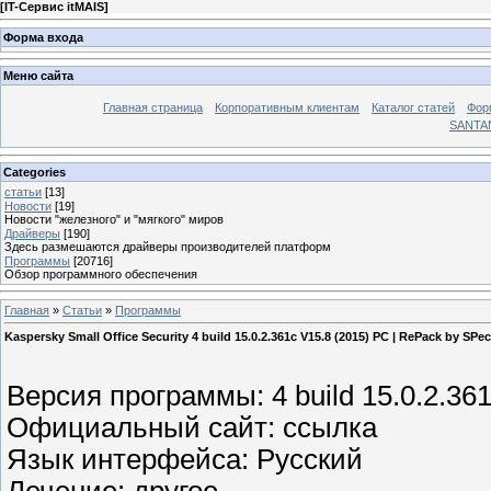
[
IT-Сервис itMAIS
]
Форма входа
Меню сайта
Главная страница
Корпоративным клиентам
Каталог статей
Фор
SANTA
Categories
статьи
[13]
Новости
[19]
Новости "железного" и "мягкого" миров
Драйверы
[190]
Здесь размешаются драйверы производителей платформ
Программы
[20716]
Обзор программного обеспечения
Главная
»
Статьи
»
Программы
Kaspersky Small Office Security 4 build 15.0.2.361c V15.8 (2015) РС | RePack by SPec
Версия программы: 4 build 15.0.2.36
Официальный сайт: ссылка
Язык интерфейса: Русский