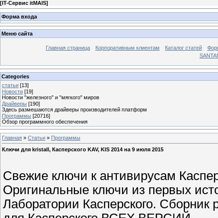
[
IT-Сервис itMAIS
]
Форма входа
Меню сайта
Главная страница
Корпоративным клиентам
Каталог статей
Фор
SANTA
Categories
статьи
[13]
Новости
[19]
Новости "железного" и "мягкого" миров
Драйверы
[190]
Здесь размешаются драйверы производителей платформ
Программы
[20716]
Обзор программного обеспечения
Главная
»
Статьи
»
Программы
Ключи для kristall, Касперского KAV, KIS 2014 на 9 июля 2015
Свежие ключи к антивирусам Касперс
Оригинальные ключи из первых исто
Лаборатории Касперского. Сборник 