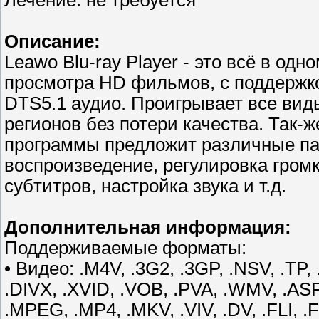
Лечение: не требуется
Описание:
Leawo Blu-ray Player - это всё в о
просмотра HD фильмов, с поддержко
DTS5.1 аудио. Проигрывает все вид
регионов без потери качества. Так-
программы предложит различные пар
воспроизведение, регулировка гром
субтитров, настройка звука и т.д.
Дополнительная информация:
Поддерживаемые форматы:
• Видео: .M4V, .3G2, .3GP, .NSV, .TP,
.DIVX, .XVID, .VOB, .PVA, .WMV, .ASF
.MPEG, .MP4, .MKV, .VIV, .DV, .FLI, 