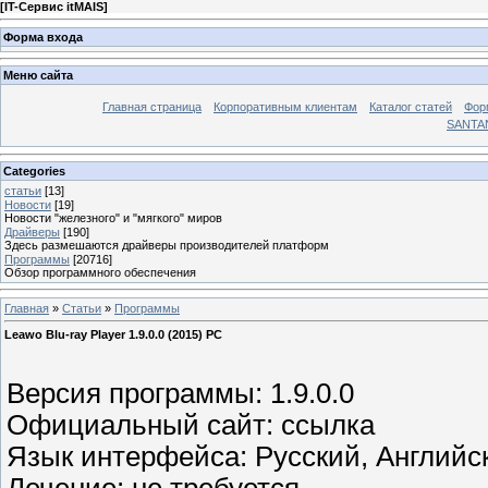
[
IT-Сервис itMAIS
]
Форма входа
Меню сайта
Главная страница
Корпоративным клиентам
Каталог статей
Фор
SANTA
Categories
статьи
[13]
Новости
[19]
Новости "железного" и "мягкого" миров
Драйверы
[190]
Здесь размешаются драйверы производителей платформ
Программы
[20716]
Обзор программного обеспечения
Главная
»
Статьи
»
Программы
Leawo Blu-ray Player 1.9.0.0 (2015) PC
Версия программы: 1.9.0.0
Официальный сайт: ссылка
Язык интерфейса: Русский, Английс