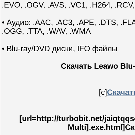
.EVO, .OGV, .AVS, .VC1, .H264, .RC
• Аудио: .AAC, .AC3, .APE, .DTS, .FL
.OGG, .TTA, .WAV, .WMA
• Blu-ray/DVD диски, IFO файлы
Скачать Leawo Blu-r
[c]
Скачать
[url=http://turbobit.net/jaiqtqq
Multi].exe.html]Ск