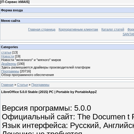
[
IT-Сервис itMAIS
]
Форма входа
Меню сайта
Главная страница
Корпоративным клиентам
Каталог статей
Фор
SANTA
Categories
статьи
[13]
Новости
[19]
Новости "железного" и "мягкого" миров
Драйверы
[190]
Здесь размешаются драйверы производителей платформ
Программы
[20716]
Обзор программного обеспечения
Главная
»
Статьи
»
Программы
LibreOffice 5.0.0 Stable (2015) PC | Portable by PortableAppZ
Версия программы: 5.0.0
Официальный сайт: The Documen t F
Язык интерфейса: Русский, Английск