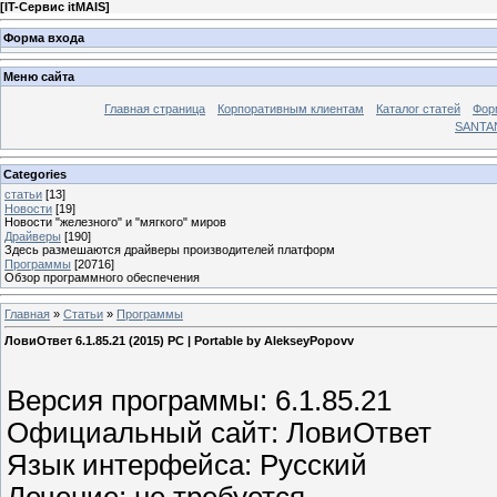
[
IT-Сервис itMAIS
]
Форма входа
Меню сайта
Главная страница
Корпоративным клиентам
Каталог статей
Фор
SANTA
Categories
статьи
[13]
Новости
[19]
Новости "железного" и "мягкого" миров
Драйверы
[190]
Здесь размешаются драйверы производителей платформ
Программы
[20716]
Обзор программного обеспечения
Главная
»
Статьи
»
Программы
ЛовиОтвет 6.1.85.21 (2015) PC | Portable by AlekseyPopovv
Версия программы: 6.1.85.21
Официальный сайт: ЛовиОтвет
Язык интерфейса: Русский