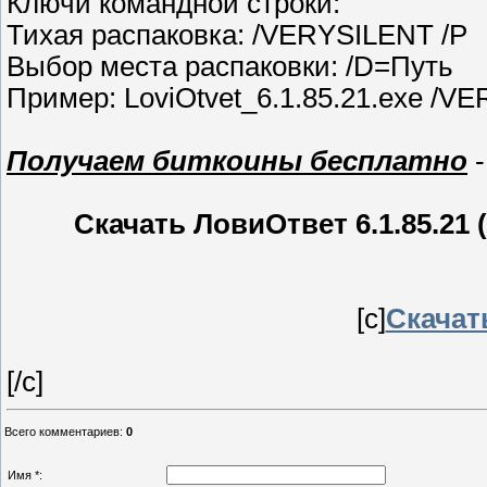
Ключи командной строки:
Тихая распаковка: /VERYSILENT /P
Выбор места распаковки: /D=Путь
Пример: LoviOtvet_6.1.85.21.exe /VE
Получаем биткоины бесплатно
-
Скачать ЛовиОтвет 6.1.85.21 (
[c]
Скачать
[/c]
Всего комментариев
:
0
Имя *: