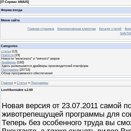
[
IT-Сервис itMAIS
]
Форма входа
Меню сайта
Главная страница
Корпоративным клиентам
Каталог статей
Фор
SANTA
Categories
статьи
[13]
Новости
[19]
Новости "железного" и "мягкого" миров
Драйверы
[190]
Здесь размешаются драйверы производителей платформ
Программы
[20716]
Обзор программного обеспечения
Главная
»
Статьи
»
Программы
LoviVkontakte v.2.60
Новая версия от 23.07.2011 самой 
животрепещущей программы для соци
Теперь без особенного труда вы смо