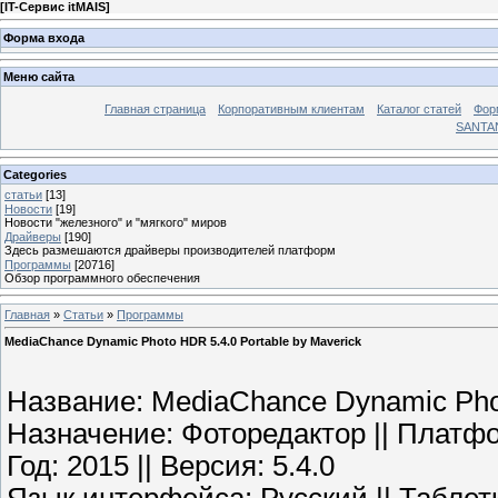
[
IT-Сервис itMAIS
]
Форма входа
Меню сайта
Главная страница
Корпоративным клиентам
Каталог статей
Фор
SANTA
Categories
статьи
[13]
Новости
[19]
Новости "железного" и "мягкого" миров
Драйверы
[190]
Здесь размешаются драйверы производителей платформ
Программы
[20716]
Обзор программного обеспечения
Главная
»
Статьи
»
Программы
MediaChance Dynamic Photo HDR 5.4.0 Portable by Maverick
Название: MediaChance Dynamic Ph
Назначение: Фоторедактор || Платф
Год: 2015 || Версия: 5.4.0