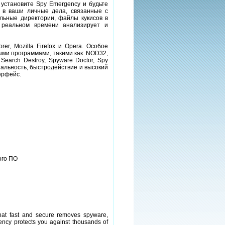
 установите Spy Emergency и будьте
 в ваши личные дела, связанные с
льные директории, файлы кукисов в
 реальном времени анализирует и
er, Mozilla Firefox и Opera. Особое
ыми программами, такими как: NOD32,
t Search Destroy, Spyware Doctor, Spy
нальность, быстродействие и высокий
ерфейс.
ого ПО
that fast and secure removes spyware,
ency protects you against thousands of