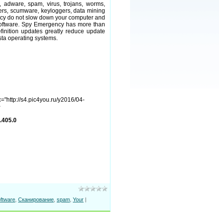
, adware, spam, virus, trojans, worms,
lers, scumware, keyloggers, data mining
ency do not slow down your computer and
l software. Spy Emergency has more than
efinition updates greatly reduce update
ta operating systems.
="http://s4.pic4you.ru/y2016/04-
>
.405.0
ftware
,
Сканирование
,
spam
,
Your
|