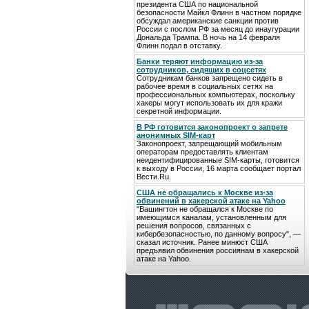
президента США по национальной
безопасности Майкл Флинн в частном порядке
обсуждал американские санкции против
России с послом РФ за месяц до инаугурации
Дональда Трампа. В ночь на 14 февраля
Флинн подал в отставку.
Банки теряют информацию из-за
сотрудников, сидящих в соцсетях
Сотрудникам банков запрещено сидеть в
рабочее время в социальных сетях на
профессиональных компьютерах, поскольку
хакеры могут использовать их для кражи
секретной информации.
В РФ готовится законопроект о запрете
анонимных SIM-карт
Законопроект, запрещающий мобильным
операторам предоставлять клиентам
неидентифицированные SIM-карты, готовится
к выходу в России, 16 марта сообщает портал
Вести.Ru.
США не обращались к Москве из-за
обвинений в хакерской атаке на Yahoo
"Вашингтон не обращался к Москве по
имеющимся каналам, установленным для
решения вопросов, связанных с
кибербезопасностью, по данному вопросу", —
сказал источник. Ранее минюст США
предъявил обвинения россиянам в хакерской
атаке на Yahoo.