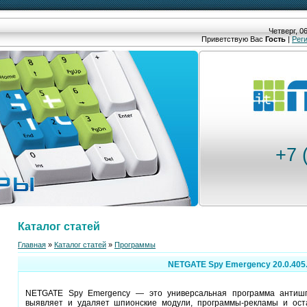
Четверг, 06
Приветствую Вас
Гость
|
Рег
+7 
Каталог статей
Главная
»
Каталог статей
»
Программы
NETGATE Spy Emergency 20.0.405
NETGATE Spy Emergency — это универсальная программа антишп
выявляет и удаляет шпионские модули, программы-рекламы и ос