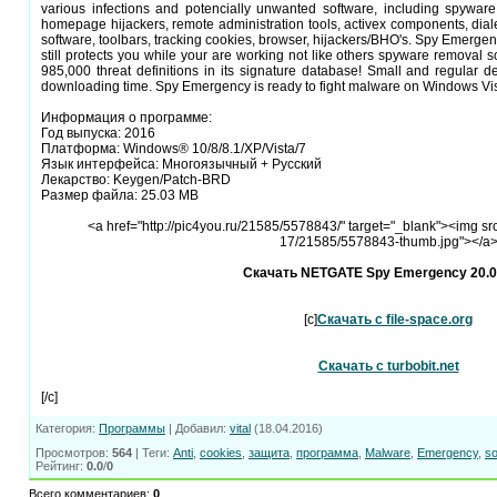
various infections and potencially unwanted software, including spyware
homepage hijackers, remote administration tools, activex components, dia
software, toolbars, tracking cookies, browser, hijackers/BHO's. Spy Emerg
still protects you while your are working not like others spyware remova
985,000 threat definitions in its signature database! Small and regular d
downloading time. Spy Emergency is ready to fight malware on Windows Vis
Информация о программе:
Год выпуска: 2016
Платформа: Windows® 10/8/8.1/XP/Vista/7
Язык интерфейса: Многоязычный + Русский
Лекарство: Keygen/Patch-BRD
Размер файла: 25.03 MB
<a href="http://pic4you.ru/21585/5578843/" target="_blank"><img src
17/21585/5578843-thumb.jpg"></a
Скачать NETGATE Spy Emergency 20.0
[c]
Скачать с file-space.org
Скачать с turbobit.net
[/c]
Категория
:
Программы
|
Добавил
:
vital
(18.04.2016)
Просмотров
:
564
|
Теги
:
Anti
,
cookies
,
защита
,
программа
,
Malware
,
Emergency
,
so
Рейтинг
:
0.0
/
0
Всего комментариев
:
0