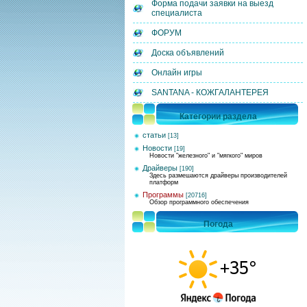
Форма подачи заявки на выезд
специалиста
ФОРУМ
Доска объявлений
Онлайн игры
SANTANA - КОЖГАЛАНТЕРЕЯ
Категории раздела
статьи
[13]
Новости
[19]
Новости "железного" и "мягкого" миров
Драйверы
[190]
Здесь размешаются драйверы производителей
платформ
Программы
[20716]
Обзор программного обеспечения
Погода