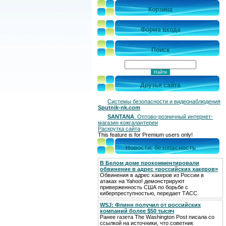
Корзина
Форма входа
Поиск
Друзья сайта
Системы безопасности и видеонаблюдения
Sputnik-nk.com
SANTANA
. Оптово-розничный интернет-
магазин кожгалантереи
Раскрутка сайта
This feature is for Premium users only!
Новости: безопасность
В Белом доме прокомментировали
обвинение в адрес «российских хакеров»
Обвинения в адрес хакеров из России в
атаках на Yahoo! демонстрируют
приверженность США по борьбе с
киберпреступностью, передает ТАСС.
WSJ: Флинн получил от российских
компаний более $50 тысяч
Ранее газета The Washington Post писала со
ссылкой на источники, что советник