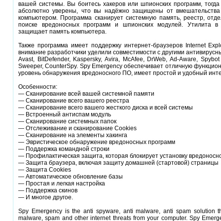
вашей системы. Вы боитесь хакеров или шпионских программ, тогда
абсолютно уверены, что вы надёжно защищены от вмешательства
компьютером. Программа сканирует системную память, реестр, отде
поиске вредоносных программ и шпионских модулей. Утилита в
защищает память компьютера.
Также программа имеет поддержку интернет-браузеров Internet Explor
внимание разработчики уделили совместимости с другими антивирусн
Avast, BitDefender, Kaspersky, Avira, McAfee, DrWeb, Ad-Aware, Spybo
Sweeper, CounterSpy. Spy Emergency обеспечивает отличную функцио
уровень обнаружения вредоносного ПО, имеет простой и удобный инт
Особенности:
— Сканирование всей вашей системной памяти
— Сканирование всего вашего реестра
— Сканирование всего вашего жесткого диска и всей системы
— Встроенный антиспам модуль
— Сканирование системных папок
— Отслеживание и сканирование Cookies
— Сканирование на элементы хакинга
— Эвристическое обнаружение вредоносных программ
— Поддержка командной строки
— Профилактическая защита, которая блокирует установку вредоносн
— Защита браузера, включая защиту домашней (стартовой) страницы
— Защита Cookies
— Автоматическое обновление базы
— Простая и легкая настройка
— Поддержка скинов
— И многое другое.
Spy Emergency is the anti spyware, anti malware, anti spam solution 
malware, spam and other internet threats from your computer. Spy Emerg