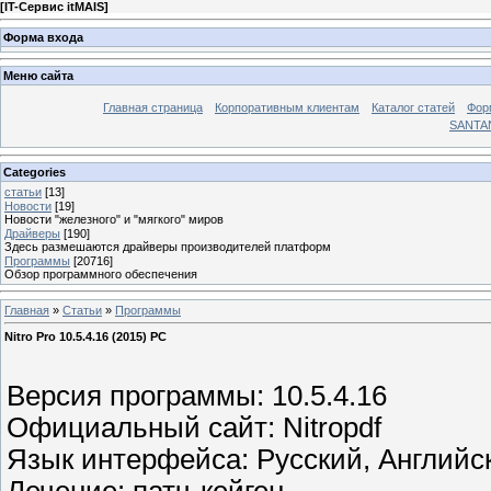
[
IT-Сервис itMAIS
]
Форма входа
Меню сайта
Главная страница
Корпоративным клиентам
Каталог статей
Фор
SANTA
Categories
статьи
[13]
Новости
[19]
Новости "железного" и "мягкого" миров
Драйверы
[190]
Здесь размешаются драйверы производителей платформ
Программы
[20716]
Обзор программного обеспечения
Главная
»
Статьи
»
Программы
Nitro Pro 10.5.4.16 (2015) РС
Версия программы: 10.5.4.16
Официальный сайт: Nitropdf
Язык интерфейса: Русский, Английс