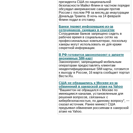
президента США по национальной
безопасности Майкл Флинн в частном порядке
обсуждал американские санкции против
России с послом РФ за месяц до инаугурации
Дональда Трампа. В ночь на 14 февраля
Флинн подал в отставку.
Банки теряют информацию из-за
сотрудников, сидящих в соцсетях
Сотрудникам банков запрещено сидеть в
рабочее время в социальных сетях на
профессиональных компьютерах, поскольку
хакеры могут использовать их для кражи
секретной информации.
В РФ готовится законопроект о запрете
анонимных SIM-карт
Законопроект, запрещающий мобильным
операторам предоставлять клиентам
неидентифицированные SIM-карты, готовится
к выходу в России, 16 марта сообщает портал
Вести.Ru.
США не обращались к Москве из-за
обвинений в хакерской атаке на Yahoo
"Вашингтон не обращался к Москве по
имеющимся каналам, установленным для
решения вопросов, связанных с
кибербезопасностью, по данному вопросу", —
сказал источник. Ранее минюст США
предъявил обвинения россиянам в хакерской
атаке на Yahoo.