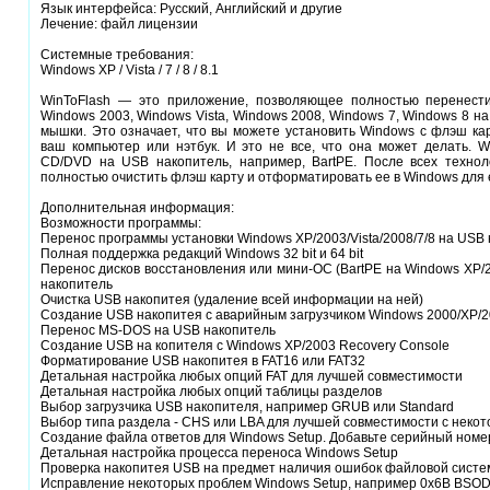
Язык интерфейса: Русский, Английский и другие
Лечение: файл лицензии
Системные требования:
Windows XP / Vista / 7 / 8 / 8.1
WinToFlash — это приложение, позволяющее полностью перенести
Windows 2003, Windows Vista, Windows 2008, Windows 7, Windows 8 на
мышки. Это означает, что вы можете установить Windows с флэш ка
ваш компьютер или нэтбук. И это не все, что она может делать. W
CD/DVD на USB накопитель, например, BartPE. После всех технол
полностью очистить флэш карту и отформатировать ее в Windows для
Дополнительная информация:
Возможности программы:
Перенос программы установки Windows XP/2003/Vista/2008/7/8 на USB
Полная поддержка редакций Windows 32 bit и 64 bit
Перенос дисков восстановления или мини-ОС (BartPE на Windows XP/20
накопитель
Очистка USB накопитея (удаление всей информации на ней)
Создание USB накопитея с аварийным загрузчиком Windows 2000/XP/
Перенос MS-DOS на USB накопитель
Создание USB на копителя с Windows XP/2003 Recovery Console
Форматирование USB накопитея в FAT16 или FAT32
Детальная настройка любых опций FAT для лучшей совместимости
Детальная настройка любых опций таблицы разделов
Выбор загрузчика USB накопителя, например GRUB или Standard
Выбор типа раздела - CHS или LBA для лучшей совместимости с неко
Создание файла ответов для Windows Setup. Добавьте серийный номер,
Детальная настройка процесса переноса Windows Setup
Проверка накопитея USB на предмет наличия ошибок файловой систе
Исправление некоторых проблем Windows Setup, например 0x6B BSO