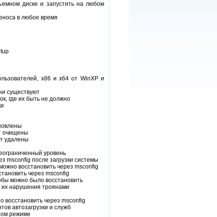
съемном диске и запустить на любом
еноса в любое время
tup
льзователей, x86 и x64 от WinXP и
они существуют
, где их быть не должно
ки
ановлены
ут очищены
ут удалены
неограниченный уровень
з msconfig после загрузки системы
можно восстановить через msconfig
тановить через msconfig
обы можно было восстановить
е их нарушения троянами
о восстановить через msconfig
тов автозагрузки и служб
ном режиме