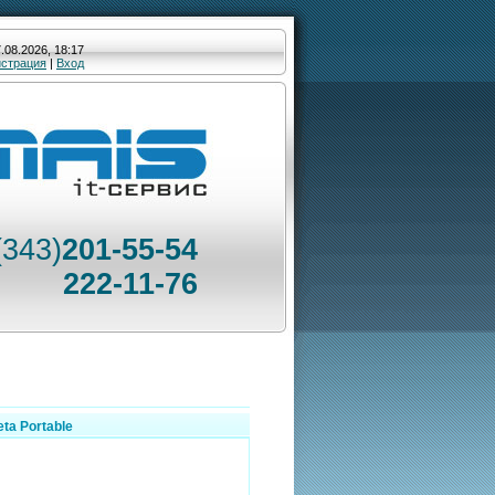
.08.2026, 18:17
истрация
|
Вход
(343)
201-55-54
222-11-76
eta Portable