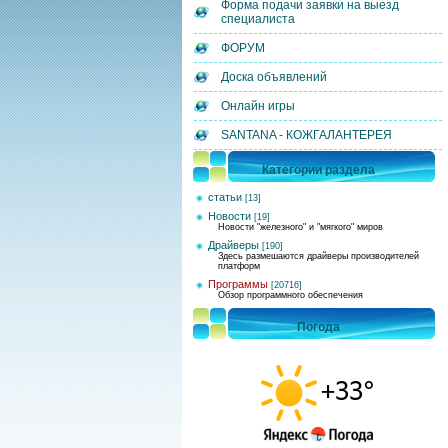
Форма подачи заявки на выезд
специалиста
ФОРУМ
Доска объявлений
Онлайн игры
SANTANA - КОЖГАЛАНТЕРЕЯ
Категории раздела
статьи
[13]
Новости
[19]
Новости "железного" и "мягкого" миров
Драйверы
[190]
Здесь размешаются драйверы производителей
платформ
Программы
[20716]
Обзор программного обеспечения
Погода