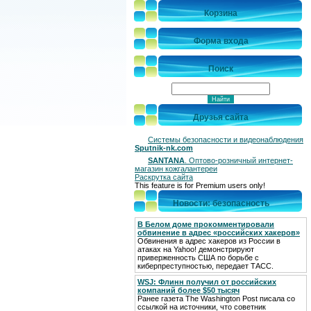
Корзина
Форма входа
Поиск
Друзья сайта
Системы безопасности и видеонаблюдения
Sputnik-nk.com
SANTANA
. Оптово-розничный интернет-
магазин кожгалантереи
Раскрутка сайта
This feature is for Premium users only!
Новости: безопасность
В Белом доме прокомментировали
обвинение в адрес «российских хакеров»
Обвинения в адрес хакеров из России в
атаках на Yahoo! демонстрируют
приверженность США по борьбе с
киберпреступностью, передает ТАСС.
WSJ: Флинн получил от российских
компаний более $50 тысяч
Ранее газета The Washington Post писала со
ссылкой на источники, что советник