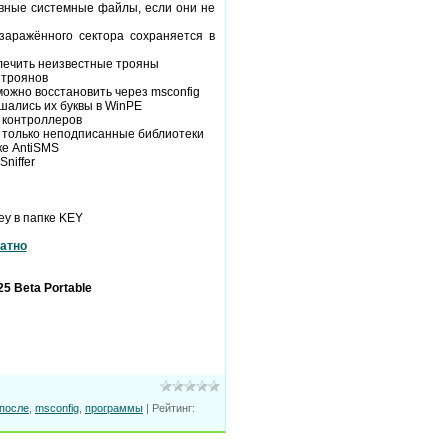
новные системные файлы, если они не
заражённого сектора сохраняется в
лечить неизвестные трояны
 троянов
ожно восстановить через msconfig
шались их буквы в WinPE
 контроллеров
я только неподписанные библиотеки
ке AntiSMS
niffer
ey в папке KEY
атно
25 Beta Portable
после
,
msconfig
,
программы
|
Рейтинг
: