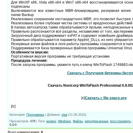
Для WinXP x86, Vista x86-x64 и Win7 x86-x64 восстанавливаются ос
подписаны
Вылечиваются все известные MBR-блокировщики, резервная копия 
папке Backup
Реализовано сохранение нестандартного MBR, это позволит быстрее 
Реализована более глубокая чистка системы от вредоносных действий
В папках автозапуска также обрабатываются ярлыки, неподписанные м
Правильно распознаются все разделы, независимо от того, как переме
Загрузочный диск поддерживает exFAT и содержит новейшие драйвера
Правильно обрабатывается параметр AppInit_DLLs, из него убираютс
Резервные копии файлов и логи работы программы сохраняются в пап
Поддерживается база проверенных файлов программы Universal Virus S
Особенности версии:
Портативная версия программы не требующая установки.
Процедура лечения:
После запуска программы, укажите путь к ключу WinToFlash 1749883.nk
Скачать с Получаем биткоины беспл
Скачать Novicorp WinToFlash Professional 0.9.00
[c]
Скачать с file-space.org
[/c]
Категория
:
Программы
|
Добавил
:
vital
(21.06.2015)
Просмотров
:
478
|
Теги
:
можно
,
Windows
,
Файлы
,
неподписанные
,
восстановить
,
0.0
/
0
Всего комментариев
:
0