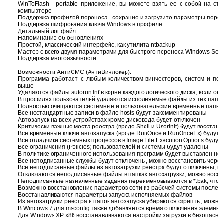
WinToFlash - portable приложение, вы можете взять ее с собой на 
компьютере
Поддержка профилей переноса - сохрание и загрузите параметры пер
Поддержка шифрования ключа Windows в профиле
Детальный лог файл
Напоминание об обновлениях
Простой, классический интерфейс, как утилита ntbackup
Мастер с всего двумя параметрами для быстрого переноса Windows Se
Поддержка многоязычности
Возможности АнтиСМС (АнтиВинлокер):
Программа работает с любым количеством винчестеров, систем и по
выше
Удаляются файлы autorun.inf в корне каждого логического диска, если 
В профилях пользователей удаляются исполняемые файлы из тех папок
Полностью очищаются системные и пользовательские временные пап
Все нестандартные записи в файле hosts будут закомментированы
Автозапуск на всех устройствах кроме дисковода будет отключен
Критически важные места реестра (вроде Shell и Userinit) будут восст
Все временные ключи автозапуска (вроде RunOnce и RunOnceEx) буд
Все отладчики системных процессов в Image File Execution Options буд
Все ограничения (Policies) пользователей и системы будут удалены
В политике ограниченного использования программ будет выставлен 
Все неподписанные службы будут отключены, можно восстановить чере
Все неподписанные файлы из автозагрузки реестра будут отключены, 
Отключаются неподписанные файлы в папках автозагрузки, можно восс
Неподписанные назначенные задания переименовываются в *.bak, чт
Возможно восстановление параметров сети из рабочей системы посл
Восстанавливаются параметры запуска исполняемых файлов
Из автозагрузки реестра и папок автозапуска убираются скрипты, можн
В Windows 7 для msconfig также добавляется время отключения элемен
Для Windows XP x86 восстанавливаются настройки загрузки в безопас