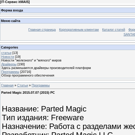
[
IT-Сервис itMAIS
]
Форма входа
Меню сайта
Главная страница
Корпоративным клиентам
Каталог статей
Фор
SANTA
Categories
статьи
[13]
Новости
[19]
Новости "железного" и "мягкого" миров
Драйверы
[190]
Здесь размешаются драйверы производителей платформ
Программы
[20716]
Обзор программного обеспечения
Главная
»
Статьи
»
Программы
Parted Magic 2015.07.07 (2015) PC
Название: Parted Magic
Тип издания: Freeware
Назначение: Работа с разделами жес