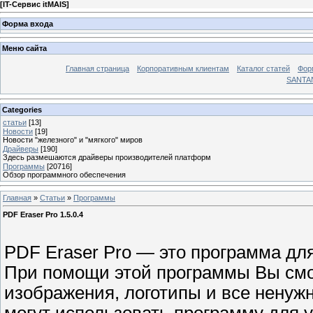
[
IT-Сервис itMAIS
]
Форма входа
Меню сайта
Главная страница
Корпоративным клиентам
Каталог статей
Фор
SANTA
Categories
статьи
[13]
Новости
[19]
Новости "железного" и "мягкого" миров
Драйверы
[190]
Здесь размешаются драйверы производителей платформ
Программы
[20716]
Обзор программного обеспечения
Главная
»
Статьи
»
Программы
PDF Eraser Pro 1.5.0.4
PDF Eraser Pro — это программа дл
При помощи этой программы Вы смож
изображения, логотипы и все ненуж