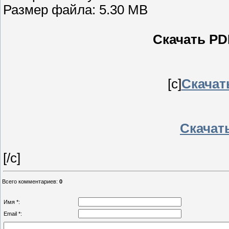
Размер файла: 5.30 MB
Скачать PDF
[c]
Скачать
Скачать
[/c]
Всего комментариев
:
0
Имя *:
Email *: