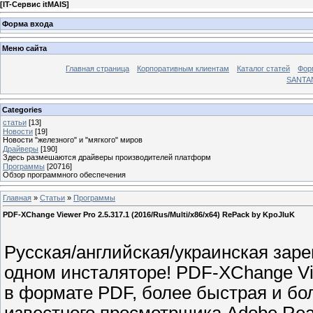
[
IT-Сервис itMAIS
]
Форма входа
Меню сайта
Главная страница
Корпоративным клиентам
Каталог статей
Фор
SANTA
Categories
статьи
[13]
Новости
[19]
Новости "железного" и "мягкого" миров
Драйверы
[190]
Здесь размешаются драйверы производителей платформ
Программы
[20716]
Обзор программного обеспечения
Главная
»
Статьи
»
Программы
PDF-XChange Viewer Pro 2.5.317.1 (2016/Rus/Multi/x86/x64) RePack by KpoJIuK
Русская/английская/украинская заре
одном инсталяторе! PDF-XChange V
в формате PDF, более быстрая и бо