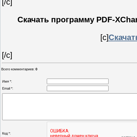
[/c]
Скачать программу PDF-XChange
[c]
Скачать
[/c]
Всего комментариев
:
0
Имя *:
Email *:
Код *: