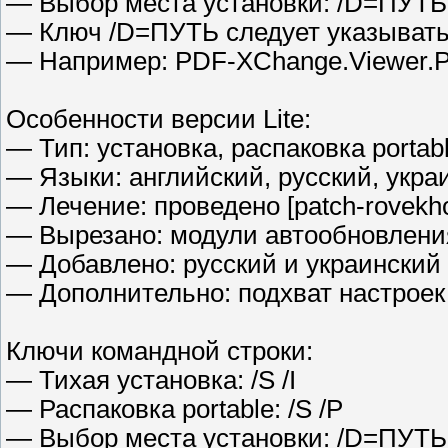
— Выбор места установки: /D=ПУТЬ
— Ключ /D=ПУТЬ следует указыват
— Например: PDF-XChange.Viewer.PR
Особенности версии Lite:
— Тип: установка, распаковка portabl
— Языки: английский, русский, укра
— Лечение: проведено [patch-rovekh
— Вырезано: модули автообновления
— Добавлено: русский и украински
— Дополнительно: подхват настроек 
Ключи командной строки:
— Тихая установка: /S /I
— Распаковка portable: /S /P
— Выбор места установки: /D=ПУТЬ