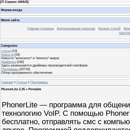
[
IT-Сервис itMAIS
]
Форма входа
Меню сайта
Главная страница
Корпоративным клиентам
Каталог статей
Фор
SANTA
Categories
статьи
[13]
Новости
[19]
Новости "железного" и "мягкого" миров
Драйверы
[190]
Здесь размешаются драйверы производителей платформ
Программы
[20716]
Обзор программного обеспечения
Главная
»
Статьи
»
Программы
PhonerLite 2.35 + Portable
PhonerLite — программа для общени
технологию VoIP. С помощью Phoner
бесплатно, отправлять смс с компь