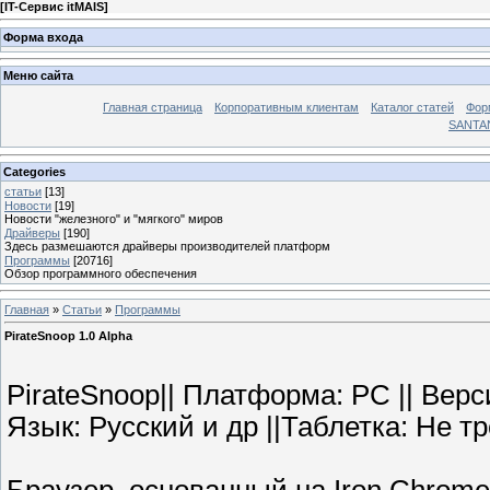
[
IT-Сервис itMAIS
]
Форма входа
Меню сайта
Главная страница
Корпоративным клиентам
Каталог статей
Фор
SANTA
Categories
статьи
[13]
Новости
[19]
Новости "железного" и "мягкого" миров
Драйверы
[190]
Здесь размешаются драйверы производителей платформ
Программы
[20716]
Обзор программного обеспечения
Главная
»
Статьи
»
Программы
PirateSnoop 1.0 Alpha
PirateSnoop|| Платформа: PC || Верс
Язык: Русский и др ||Таблетка: Не тр