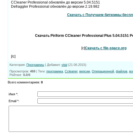
CCleaner Professional обновлён до версии 5.04.5151
Defraggler Professional обновлён до версии 2.19.982
Скачать с Получаем биткоины беспл
Скачать Piriform CCleaner Professional Plus 5.04.5151 P
[c]
Скачать с file-space.org
[/c]
Категория
:
Программы
|
Добавил
:
vital
(21.06.2015)
Просмотров
:
469
|
Теги
:
программа
,
Ccleaner
,
версии
,
Операционной
,
файлов
,
во
Рейтинг
:
0.0
/
0
Всего комментариев
:
0
Имя *:
Email *: