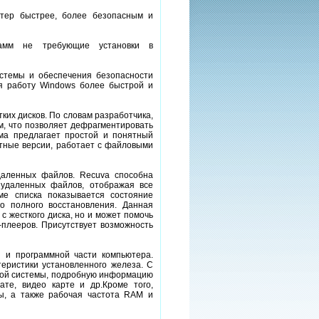
ютер быстрее, более безопасным и
грамм не требующие установки в
истемы и обеспечения безопасности
я работу Windows более быстрой и
тких дисков. По словам разработчика,
тем, что позволяет дефрагментировать
ма предлагает простой и понятный
битные версии, работает с файловыми
удаленных файлов. Recuva способна
 удаленных файлов, отображая все
е списка показывается состояние
о полного восстановления. Данная
с жесткого диска, но и может помочь
плееров. Присутствует возможность
й и программной части компьютера.
еристики установленного железа. С
ной системы, подробную информацию
ате, видео карте и др.Кроме того,
ы, а также рабочая частота RAM и