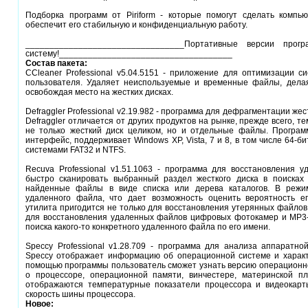
Подборка программ от Piriform - которые помогут сделать компь
обеспечит его стабильную и конфиденциальную работу.
_________________________________Портативные версии про
систему!____________________________________
Состав пакета:
CCleaner Professional v5.04.5151 - приложение для оптимизации с
пользователя. Удаляет неиспользуемые и временные файлы, дела
освобождая место на жестких дисках.
Defraggler Professional v2.19.982 - программа для дефрагментации жес
Defraggler отличается от других продуктов на рынке, прежде всего, 
не только жесткий диск целиком, но и отдельные файлы. Програм
интерфейс, поддерживает Windows XP, Vista, 7 и 8, в том числе 64-
системами FAT32 и NTFS.
Recuva Professional v1.51.1063 - программа для восстановления 
быстро сканировать выбранный раздел жесткого диска в поисках
найденные файлы в виде списка или дерева каталогов. В режим
удаленного файла, что дает возможность оценить вероятность ег
утилита пригодится не только для восстановления утерянных файлов 
для восстановления удаленных файлов цифровых фотокамер и MP3-
поиска какого-то конкретного удаленного файла по его имени.
Speccy Professional v1.28.709 - программа для анализа аппаратно
Speccy отображает информацию об операционной системе и характ
помощью программы пользователь сможет узнать версию операцион
о процессоре, операционной памяти, винчестере, материнской пл
отображаются температурные показатели процессора и видеокарт
скорость шины процессора.
Новое: