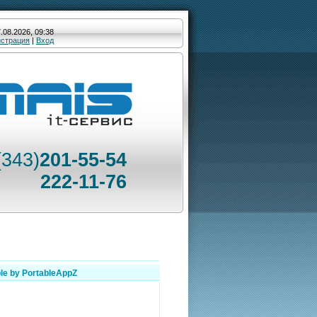
.08.2026, 09:38
истрация
|
Вход
(343)
201-55-54
222-11-76
ble by PortableAppZ