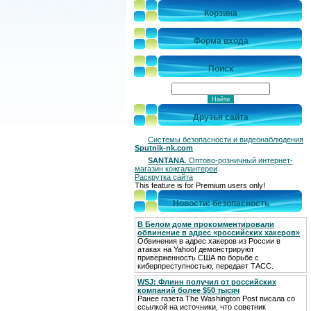
Корзина
Форма входа
Поиск
Друзья сайта
Системы безопасности и видеонаблюдения
Sputnik-nk.com
SANTANA
. Оптово-розничный интернет-
магазин кожгалантереи
Раскрутка сайта
This feature is for Premium users only!
Новости: безопасность
В Белом доме прокомментировали
обвинение в адрес «российских хакеров»
Обвинения в адрес хакеров из России в
атаках на Yahoo! демонстрируют
приверженность США по борьбе с
киберпреступностью, передает ТАСС.
WSJ: Флинн получил от российских
компаний более $50 тысяч
Ранее газета The Washington Post писала со
ссылкой на источники, что советник