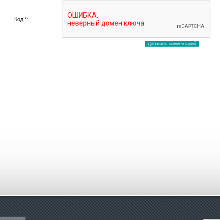
Код *: