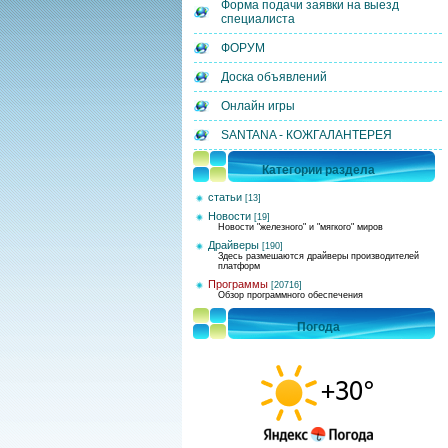
Форма подачи заявки на выезд
специалиста
ФОРУМ
Доска объявлений
Онлайн игры
SANTANA - КОЖГАЛАНТЕРЕЯ
Категории раздела
статьи
[13]
Новости
[19]
Новости "железного" и "мягкого" миров
Драйверы
[190]
Здесь размешаются драйверы производителей
платформ
Программы
[20716]
Обзор программного обеспечения
Погода