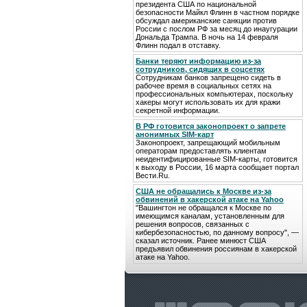
президента США по национальной
безопасности Майкл Флинн в частном порядке
обсуждал американские санкции против
России с послом РФ за месяц до инаугурации
Дональда Трампа. В ночь на 14 февраля
Флинн подал в отставку.
Банки теряют информацию из-за
сотрудников, сидящих в соцсетях
Сотрудникам банков запрещено сидеть в
рабочее время в социальных сетях на
профессиональных компьютерах, поскольку
хакеры могут использовать их для кражи
секретной информации.
В РФ готовится законопроект о запрете
анонимных SIM-карт
Законопроект, запрещающий мобильным
операторам предоставлять клиентам
неидентифицированные SIM-карты, готовится
к выходу в России, 16 марта сообщает портал
Вести.Ru.
США не обращались к Москве из-за
обвинений в хакерской атаке на Yahoo
"Вашингтон не обращался к Москве по
имеющимся каналам, установленным для
решения вопросов, связанных с
кибербезопасностью, по данному вопросу", —
сказал источник. Ранее минюст США
предъявил обвинения россиянам в хакерской
атаке на Yahoo.