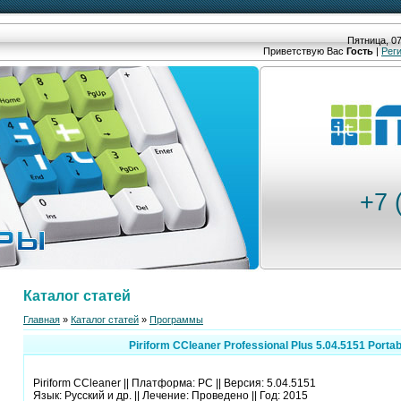
Пятница, 07
Приветствую Вас
Гость
|
Рег
+7 
Каталог статей
Главная
»
Каталог статей
»
Программы
Piriform CCleaner Professional Plus 5.04.5151 Porta
Piriform CCleaner || Платформа: PC || Версия: 5.04.5151
Язык: Русский и др. || Лечение: Проведено || Год: 2015