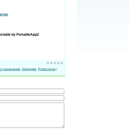
атно
ortable by PortableAppZ
сстановления
,
Defraggler
,
Professional
|