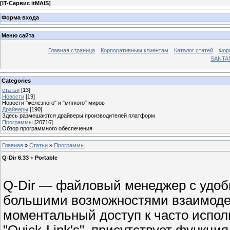
[
IT-Сервис itMAIS
]
Форма входа
Меню сайта
Главная страница
Корпоративным клиентам
Каталог статей
Фор
SANTA
Categories
статьи
[13]
Новости
[19]
Новости "железного" и "мягкого" миров
Драйверы
[190]
Здесь размешаются драйверы производителей платформ
Программы
[20716]
Обзор программного обеспечения
Главная
»
Статьи
»
Программы
Q-Dir 6.33 + Portable
Q-Dir — файловый менеджер с удо
большими возможностями взаимодей
моментальный доступ к часто испо