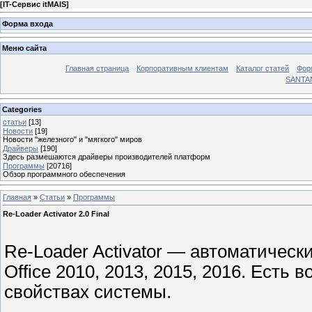
[
IT-Сервис itMAIS
]
Форма входа
Меню сайта
Главная страница
Корпоративным клиентам
Каталог статей
Фор
SANTA
Categories
статьи
[13]
Новости
[19]
Новости "железного" и "мягкого" миров
Драйверы
[190]
Здесь размешаются драйверы производителей платформ
Программы
[20716]
Обзор программного обеспечения
Главная
»
Статьи
»
Программы
Re-Loader Activator 2.0 Final
Re-Loader Activator — автоматический
Office 2010, 2013, 2015, 2016. Ест
свойствах системы.