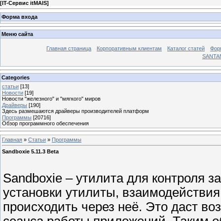
[
IT-Сервис itMAIS
]
Форма входа
Меню сайта
Главная страница
Корпоративным клиентам
Каталог статей
Фор
SANTA
Categories
статьи
[13]
Новости
[19]
Новости "железного" и "мягкого" миров
Драйверы
[190]
Здесь размешаются драйверы производителей платформ
Программы
[20716]
Обзор программного обеспечения
Главная
»
Статьи
»
Программы
Sandboxie 5.11.3 Beta
Sandboxie – утилита для контроля з
установки утилиты, взаимодействия
происходить через неё. Это даст во