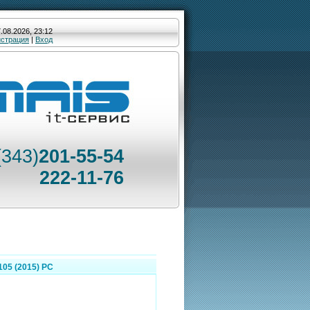
.08.2026, 23:12
истрация
|
Вход
(343)
201-55-54
222-11-76
.105 (2015) РС