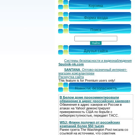
Корзина
Форма входа
Поиск
Друзья сайта
Системы безопасности и видеонаблюдения
Sputnik-nk.com
SANTANA
. Оптово-розничный интернет-
магазин кожгалантереи
Раскрутка сайта
This feature is for Premium users only!
Новости: безопасность
В Белом доме прокомментировали
обвинение в адрес «российских хакеров»
Обвинения в адрес хакеров из России в
атаках на Yahoo! демонстрируют
приверженность США по борьбе с
киберпреступностью, передает ТАСС.
WSJ: Флинн получил от российских
компаний более $50 тысяч
Ранее газета The Washington Post писала со
ссылкой на источники, что советник