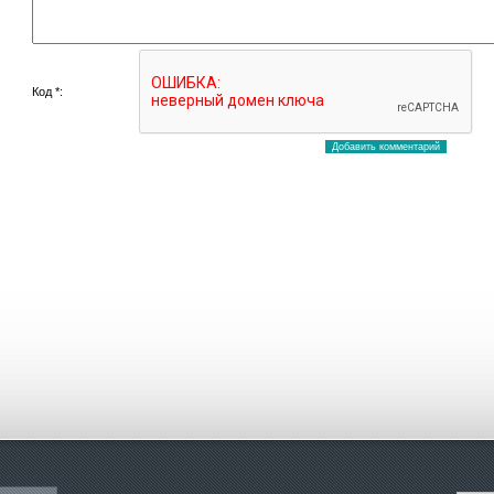
Код *: