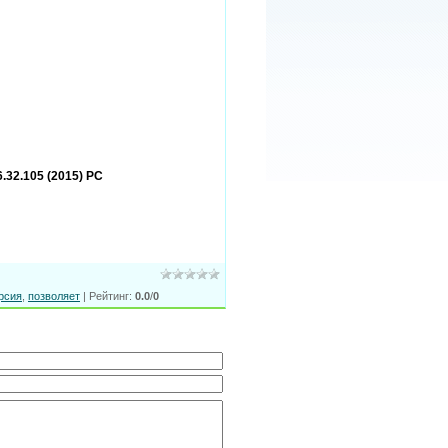
6.32.105 (2015) РС
рсия
,
позволяет
|
Рейтинг
:
0.0
/
0