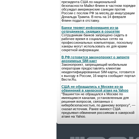
президента США по национальной
безопасности Майкл Флинн в частном порядке
обсуждал американские санкции против
России с послом РФ за месяц до инаугурации
Дональда Трампа. В ночь на 14 февраля
Флинн подал в отставку.
Банки теряют информацию из-за
сотрудников, сидящих в соцсетях
Сотрудникам банков запрещено сидеть в
рабочее время в социальных сетях на
профессиональных компьютерах, поскольку
хакеры могут использовать их для кражи
секретной информации.
В РФ готовится законопроект о запрете
анонимных SIM-карт
Законопроект, запрещающий мобильным
операторам предоставлять клиентам
неидентифицированные SIM-карты, готовится
к выходу в России, 16 марта сообщает портал
Вести.Ru.
США не обращались к Москве из-за
обвинений в хакерской атаке на Yahoo
"Вашингтон не обращался к Москве по
имеющимся каналам, установленным для
решения вопросов, связанных с
кибербезопасностью, по данному вопросу", —
сказал источник. Ранее минюст США
предъявил обвинения россиянам в хакерской
атаке на Yahoo.