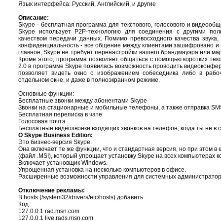
Язык интерфейса: Русский, Английский, и другие
Описание:
Skype - бесплатная программа для текстового, голосового и видеообщ
Skype использует P2P-технологию для соединения с другими пол
качеством передачи данных. Помимо превосходного качества звука,
конфиденциальность - все общение между клиентами зашифровано и 
главное, Skype не требует перенастройки вашего брандмауэра или м
Кроме этого, программа позволяет общаться с помощью коротких тек
2.0 в программе Skype появилась возможность проводить видеоконфе
позволяет видеть окно с изображением собеседника либо в рабо
отдельном окне, и даже в полноэкранном режиме.
Основные функции:
Бесплатные звонки между абонентами Skype
Звонки на стационарные и мобильные телефоны, а также отправка SM
Бесплатная переписка в чате
Голосовая почта
Бесплатные видеозвонки входящих звонков на телефон, когда ты не в 
О Skype Business Edition:
Это бизнес-версия Skype.
Она включает те же функции, что и стандартная версия, но при этом в
(файл .MSI), который упрощает установку Skype на всех компьютерах к
Включает установщик Windows.
Упрощенная установка на несколько компьютеров в офисе.
Расширенные возможности управления для системных администратор
Отключение рекламы:
В hosts (/system32/drivers/etc/hosts) добавить
Код:
127.0.0.1 rad.msn.com
127.0.0.1 live.rads.msn.com