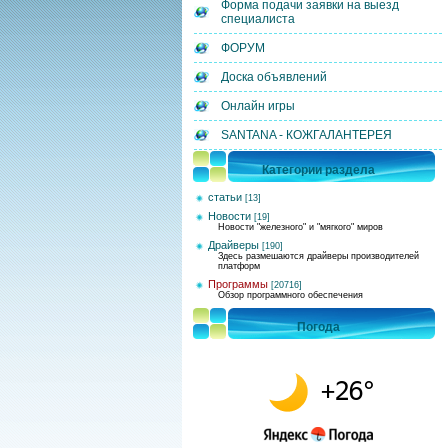
Форма подачи заявки на выезд
специалиста
ФОРУМ
Доска объявлений
Онлайн игры
SANTANA - КОЖГАЛАНТЕРЕЯ
Категории раздела
статьи
[13]
Новости
[19]
Новости "железного" и "мягкого" миров
Драйверы
[190]
Здесь размешаются драйверы производителей
платформ
Программы
[20716]
Обзор программного обеспечения
Погода