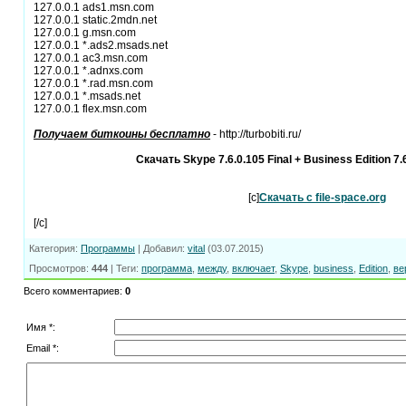
127.0.0.1 ads1.msn.com
127.0.0.1 static.2mdn.net
127.0.0.1 g.msn.com
127.0.0.1 *.ads2.msads.net
127.0.0.1 ac3.msn.com
127.0.0.1 *.adnxs.com
127.0.0.1 *.rad.msn.com
127.0.0.1 *.msads.net
127.0.0.1 flex.msn.com
Получаем биткоины бесплатно
- http://turbobiti.ru/
Скачать Skype 7.6.0.105 Final + Business Edition 7.
[c]
Скачать с file-space.org
[/c]
Категория
:
Программы
|
Добавил
:
vital
(03.07.2015)
Просмотров
:
444
|
Теги
:
программа
,
между
,
включает
,
Skype
,
business
,
Edition
,
ве
Всего комментариев
:
0
Имя *:
Email *: