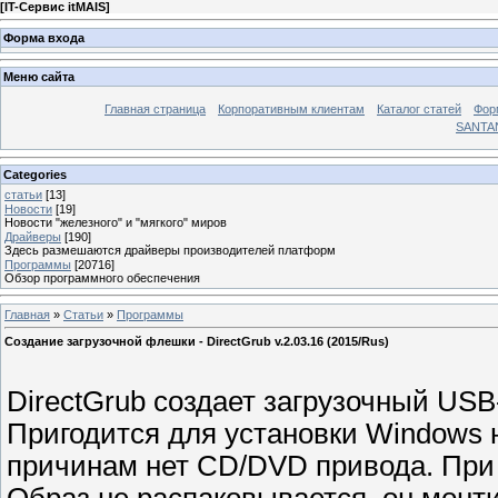
[
IT-Сервис itMAIS
]
Форма входа
Меню сайта
Главная страница
Корпоративным клиентам
Каталог статей
Фор
SANTA
Categories
статьи
[13]
Новости
[19]
Новости "железного" и "мягкого" миров
Драйверы
[190]
Здесь размешаются драйверы производителей платформ
Программы
[20716]
Обзор программного обеспечения
Главная
»
Статьи
»
Программы
Создание загрузочной флешки - DirectGrub v.2.03.16 (2015/Rus)
DirectGrub создает загрузочный USB
Пригодится для установки Windows н
причинам нет CD/DVD привода. При 