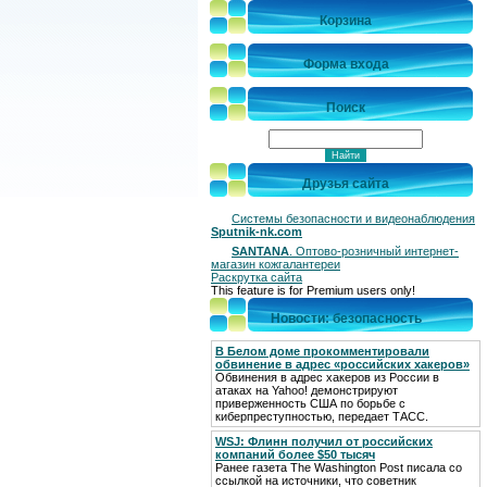
Корзина
Форма входа
Поиск
Друзья сайта
Системы безопасности и видеонаблюдения
Sputnik-nk.com
SANTANA
. Оптово-розничный интернет-
магазин кожгалантереи
Раскрутка сайта
This feature is for Premium users only!
Новости: безопасность
В Белом доме прокомментировали
обвинение в адрес «российских хакеров»
Обвинения в адрес хакеров из России в
атаках на Yahoo! демонстрируют
приверженность США по борьбе с
киберпреступностью, передает ТАСС.
WSJ: Флинн получил от российских
компаний более $50 тысяч
Ранее газета The Washington Post писала со
ссылкой на источники, что советник