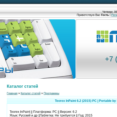
Четверг, 06
Приветствую Вас
Гость
|
Рег
+7 
Каталог статей
Главная
»
Каталог статей
»
Программы
Teorex InPaint 6.2 (2015) PC | Portable by
Teorex InPaint || Платформа: PC || Версия: 6.2
Язык: Русский и др ||Таблетка: Не требуется || Год: 2015