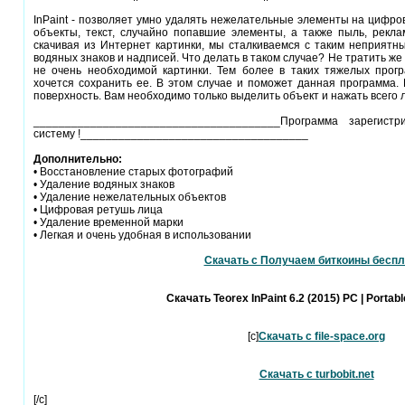
InPaint - позволяет умно удалять нежелательные элементы на цифро
объекты, текст, случайно попавшие элементы, а также пыль, реклам
скачивая из Интернет картинки, мы сталкиваемся с таким неприятны
водяных знаков и надписей. Что делать в таком случае? Не тратить же 
не очень необходимой картинки. Тем более в таких тяжелых програ
хочется сохранить ее. В этом случае и поможет данная программа.
поверхность. Вам необходимо только выделить объект и нажать всего л
_______________________________________Программа зарегистр
систему !____________________________________
Дополнительно:
• Восстановление старых фотографий
• Удаление водяных знаков
• Удаление нежелательных объектов
• Цифровая ретушь лица
• Удаление временной марки
• Легкая и очень удобная в использовании
Скачать с Получаем биткоины беспл
Скачать Teorex InPaint 6.2 (2015) PC | Portabl
[c]
Скачать с file-space.org
Скачать с turbobit.net
[/c]