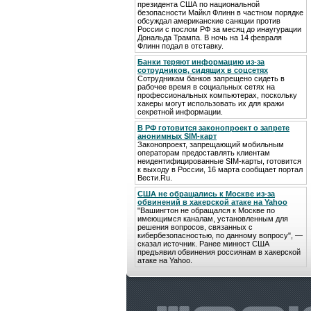
президента США по национальной
безопасности Майкл Флинн в частном порядке
обсуждал американские санкции против
России с послом РФ за месяц до инаугурации
Дональда Трампа. В ночь на 14 февраля
Флинн подал в отставку.
Банки теряют информацию из-за
сотрудников, сидящих в соцсетях
Сотрудникам банков запрещено сидеть в
рабочее время в социальных сетях на
профессиональных компьютерах, поскольку
хакеры могут использовать их для кражи
секретной информации.
В РФ готовится законопроект о запрете
анонимных SIM-карт
Законопроект, запрещающий мобильным
операторам предоставлять клиентам
неидентифицированные SIM-карты, готовится
к выходу в России, 16 марта сообщает портал
Вести.Ru.
США не обращались к Москве из-за
обвинений в хакерской атаке на Yahoo
"Вашингтон не обращался к Москве по
имеющимся каналам, установленным для
решения вопросов, связанных с
кибербезопасностью, по данному вопросу", —
сказал источник. Ранее минюст США
предъявил обвинения россиянам в хакерской
атаке на Yahoo.