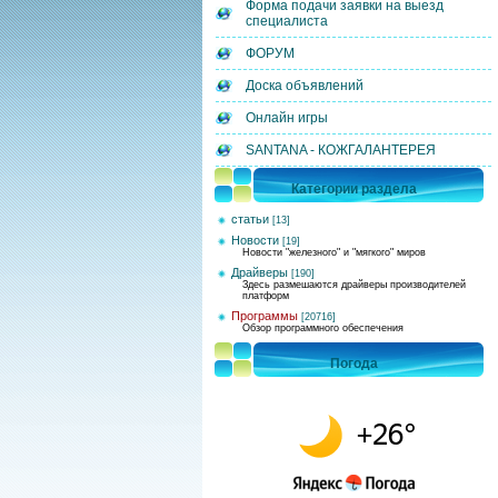
Форма подачи заявки на выезд
специалиста
ФОРУМ
Доска объявлений
Онлайн игры
SANTANA - КОЖГАЛАНТЕРЕЯ
Категории раздела
статьи
[13]
Новости
[19]
Новости "железного" и "мягкого" миров
Драйверы
[190]
Здесь размешаются драйверы производителей
платформ
Программы
[20716]
Обзор программного обеспечения
Погода