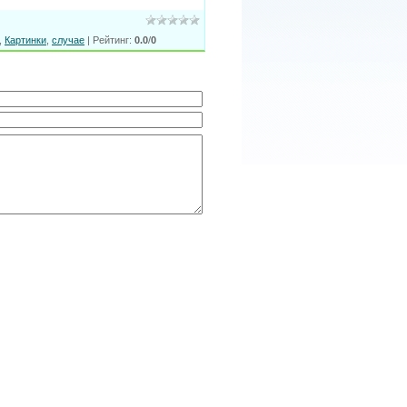
,
Картинки
,
случае
|
Рейтинг
:
0.0
/
0