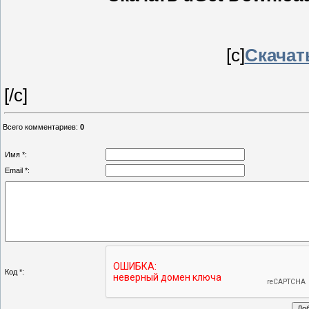
[c]
Скачать
[/c]
Всего комментариев
:
0
Имя *:
Email *:
Код *: