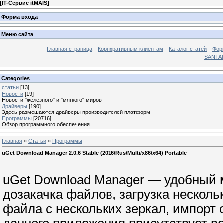
[
IT-Сервис itMAIS
]
Форма входа
Меню сайта
Главная страница
Корпоративным клиентам
Каталог статей
Фор
SANTA
Categories
статьи
[13]
Новости
[19]
Новости "железного" и "мягкого" миров
Драйверы
[190]
Здесь размешаются драйверы производителей платформ
Программы
[20716]
Обзор программного обеспечения
Главная
»
Статьи
»
Программы
uGet Download Manager 2.0.6 Stable (2016/Rus/Multi/x86/x64) Portable
uGet Download Manager — удобный 
дозакачка файлов, загрузка несколь
файла с нескольких зеркал, импорт 