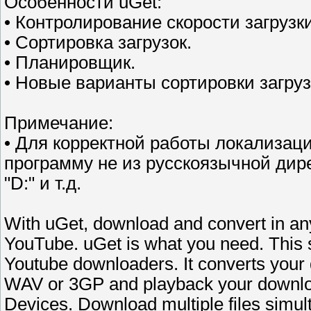
Особенности uGet:
• Контролирование скорости загрузк
• Сортировка загрузок.
• Планировщик.
• Новые варианты сортировки загруз
Примечание:
• Для корректной работы локализаций
программу не из русскоязычной дире
"D:" и т.д.
With uGet, download and convert in an
YouTube. uGet is what you need. This s
Youtube downloaders. It converts you
WAV or 3GP and playback your downlo
Devices. Download multiple files simul