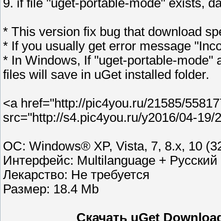
9. if file "uget-portable-mode" exists, d
* This version fix bug that download 
* If you usually get error message "Inco
* In Windows, If "uget-portable-mode" a
files will save in uGet installed folder.
<a href="http://pic4you.ru/21585/5581
src="http://s4.pic4you.ru/y2016/04-19
ОС: Windows® XP, Vista, 7, 8.х, 10 (3
Интерфейс: Multilanguage + Русский
Лекарство: Не требуется
Размер: 18.4 Mb
Скачать uGet Download 