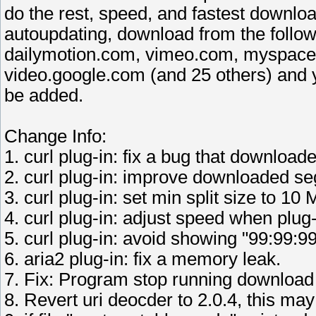
do the rest, speed, and fastest downloa
autoupdating, download from the follo
dailymotion.com, vimeo.com, myspace
video.google.com (and 25 others) and 
be added.
Change Info:
1. curl plug-in: fix a bug that downloa
2. curl plug-in: improve downloaded s
3. curl plug-in: set min split size to 10 
4. curl plug-in: adjust speed when plu
5. curl plug-in: avoid showing "99:99:9
6. aria2 plug-in: fix a memory leak.
7. Fix: Program stop running download 
8. Revert uri deocder to 2.0.4, this ma